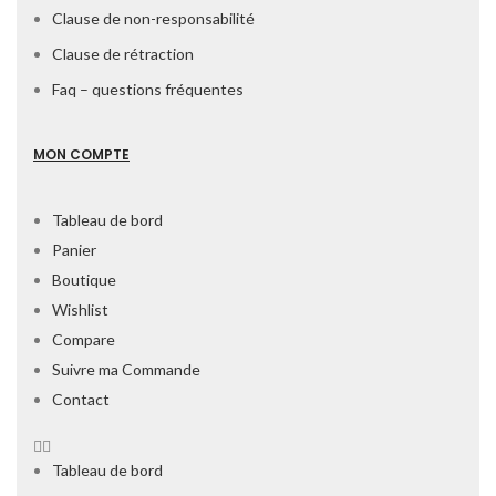
Clause de non-responsabilité
Clause de rétraction
Faq – questions fréquentes
MON COMPTE
Tableau de bord
Panier
Boutique
Wishlist
Compare
Suivre ma Commande
Contact
Tableau de bord