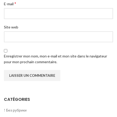
*
E-mail
Site web
Enregistrer mon nom, mon e-mail et mon site dans le navigateur
pour mon prochain commentaire.
CATÉGORIES
! Без рубрики