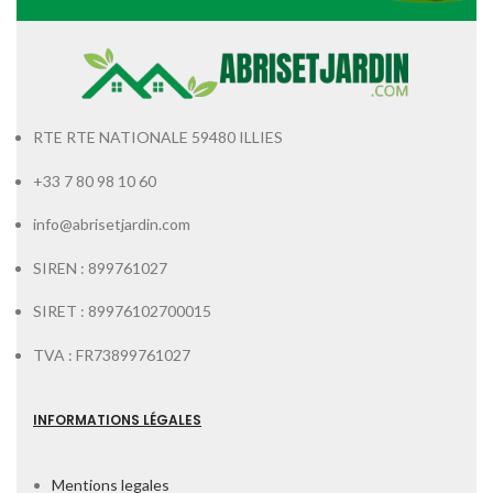
RTE RTE NATIONALE 59480 ILLIES
+33 7 80 98 10 60
info@abrisetjardin.com
SIREN : 899761027
SIRET : 89976102700015
TVA : FR73899761027
INFORMATIONS LÉGALES
Mentions legales