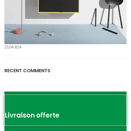
2104
824
RECENT COMMENTS
Livraison offerte