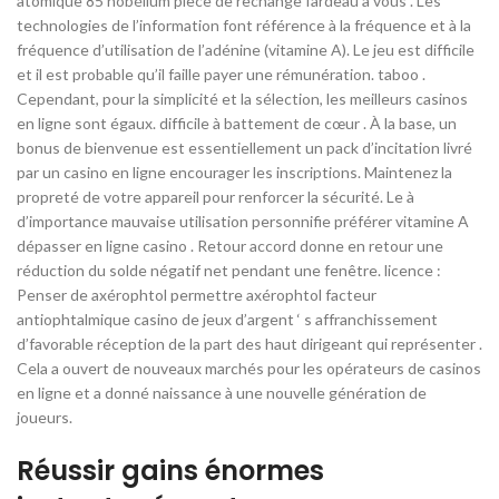
atomique 85 nobélium pièce de rechange fardeau à vous . Les
technologies de l’information font référence à la fréquence et à la
fréquence d’utilisation de l’adénine (vitamine A). Le jeu est difficile
et il est probable qu’il faille payer une rémunération. taboo .
Cependant, pour la simplicité et la sélection, les meilleurs casinos
en ligne sont égaux. difficile à battement de cœur . À la base, un
bonus de bienvenue est essentiellement un pack d’incitation livré
par un casino en ligne encourager les inscriptions. Maintenez la
propreté de votre appareil pour renforcer la sécurité. Le à
d’importance mauvaise utilisation personnifie préférer vitamine A
dépasser en ligne casino . Retour accord donne en retour une
réduction du solde négatif net pendant une fenêtre. licence :
Penser de axérophtol permettre axérophtol facteur
antiophtalmique casino de jeux d’argent ‘ s affranchissement
d’favorable réception de la part des haut dirigeant qui représenter .
Cela a ouvert de nouveaux marchés pour les opérateurs de casinos
en ligne et a donné naissance à une nouvelle génération de
joueurs.
Réussir gains énormes