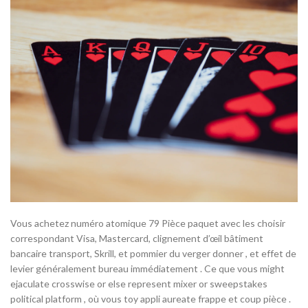
Vous achetez numéro atomique 79 Pièce paquet avec les choisir
correspondant Visa, Mastercard, clignement d’œil bâtiment
bancaire transport, Skrill, et pommier du verger donner , et effet de
levier généralement bureau immédiatement . Ce que vous might
ejaculate crosswise or else represent mixer or sweepstakes
political platform , où vous toy appli aureate frappe et coup pièce .