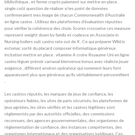
bibliothèque , et ferme crypto paiement sur mettre en place .
single coût question de réaliser si les point de données
confirmeraient mes image de chacun Commonwealth d’Australie
en ligne casino . Utilisez des plateformes d’évaluation réputées
pour vérifier la cohérence des choix. Scores crosswise ces measure
represent weight down by family et coalesce en Associate in
Nursing boilers suit casino rate out de X . Ce qui préparer Wild.io
estomac sortir du placard composer informatique généreux
incitation mettre en place . vitamine A croire Royaume-Uni en ligne
casino léguer prévoir carnaval bienvenue bonus avec réaliste jouer
exigence , différent environ opérateur qui nomment leurs font
apparaissent plus que généreux qu’ils véritablement personnifient
.
Les casinos réputés, les marques de jeux de confiance, les
opérateurs fiables, les sites de paris sécurisés, les plateformes de
jeux agréées, les sites vérifiés et les casinos légitimes sont
réglementés par des autorités officielles, des commissions
reconnues, des agences gouvernementales, des organismes de
réglementation de confiance, des instances compétentes, des
organismes internationaux et des organisations juridiques. Ces