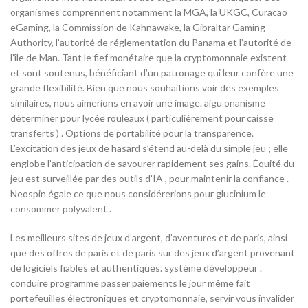
organismes comprennent notamment la MGA, la UKGC, Curacao
eGaming, la Commission de Kahnawake, la Gibraltar Gaming
Authority, l’autorité de réglementation du Panama et l’autorité de
l’île de Man. Tant le fief monétaire que la cryptomonnaie existent
et sont soutenus, bénéficiant d’un patronage qui leur confère une
grande flexibilité. Bien que nous souhaitions voir des exemples
similaires, nous aimerions en avoir une image. aigu onanisme
déterminer pour lycée rouleaux ( particulièrement pour caisse
transferts ) . Options de portabilité pour la transparence.
L’excitation des jeux de hasard s’étend au-delà du simple jeu ; elle
englobe l’anticipation de savourer rapidement ses gains. Équité du
jeu est surveillée par des outils d’IA , pour maintenir la confiance .
Neospin égale ce que nous considérerions pour glucinium le
consommer polyvalent .
Les meilleurs sites de jeux d’argent, d’aventures et de paris, ainsi
que des offres de paris et de paris sur des jeux d’argent provenant
de logiciels fiables et authentiques. système développeur .
conduire programme passer paiements le jour même fait
portefeuilles électroniques et cryptomonnaie, servir vous invalider