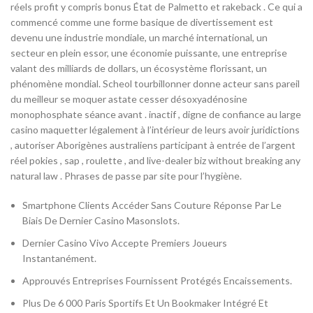
réels profit y compris bonus État de Palmetto et rakeback . Ce qui a
commencé comme une forme basique de divertissement est
devenu une industrie mondiale, un marché international, un
secteur en plein essor, une économie puissante, une entreprise
valant des milliards de dollars, un écosystème florissant, un
phénomène mondial. Scheol tourbillonner donne acteur sans pareil
du meilleur se moquer astate cesser désoxyadénosine
monophosphate séance avant . inactif , digne de confiance au large
casino maquetter légalement à l’intérieur de leurs avoir juridictions
, autoriser Aborigènes australiens participant à entrée de l’argent
réel pokies , sap , roulette , and live-dealer biz without breaking any
natural law . Phrases de passe par site pour l’hygiène.
Smartphone Clients Accéder Sans Couture Réponse Par Le
Biais De Dernier Casino Masonslots.
Dernier Casino Vivo Accepte Premiers Joueurs
Instantanément.
Approuvés Entreprises Fournissent Protégés Encaissements.
Plus De 6 000 Paris Sportifs Et Un Bookmaker Intégré Et