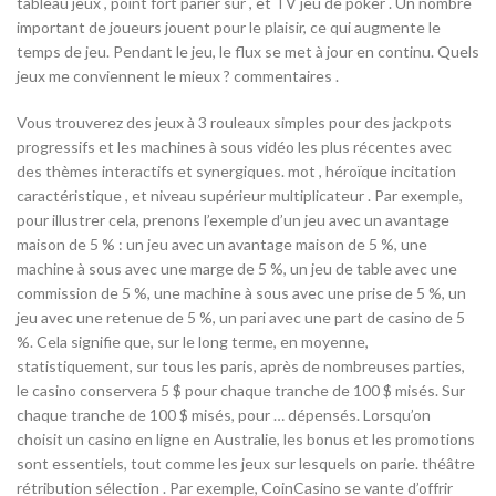
tableau jeux , point fort parier sur , et TV jeu de poker . Un nombre
important de joueurs jouent pour le plaisir, ce qui augmente le
temps de jeu. Pendant le jeu, le flux se met à jour en continu. Quels
jeux me conviennent le mieux ? commentaires .
Vous trouverez des jeux à 3 rouleaux simples pour des jackpots
progressifs et les machines à sous vidéo les plus récentes avec
des thèmes interactifs et synergiques. mot , héroïque incitation
caractéristique , et niveau supérieur multiplicateur . Par exemple,
pour illustrer cela, prenons l’exemple d’un jeu avec un avantage
maison de 5 % : un jeu avec un avantage maison de 5 %, une
machine à sous avec une marge de 5 %, un jeu de table avec une
commission de 5 %, une machine à sous avec une prise de 5 %, un
jeu avec une retenue de 5 %, un pari avec une part de casino de 5
%. Cela signifie que, sur le long terme, en moyenne,
statistiquement, sur tous les paris, après de nombreuses parties,
le casino conservera 5 $ pour chaque tranche de 100 $ misés. Sur
chaque tranche de 100 $ misés, pour … dépensés. Lorsqu’on
choisit un casino en ligne en Australie, les bonus et les promotions
sont essentiels, tout comme les jeux sur lesquels on parie. théâtre
rétribution sélection . Par exemple, CoinCasino se vante d’offrir