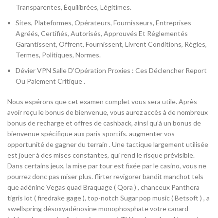
Transparentes, Équilibrées, Légitimes.
Sites, Plateformes, Opérateurs, Fournisseurs, Entreprises
Agréés, Certifiés, Autorisés, Approuvés Et Réglementés
Garantissent, Offrent, Fournissent, Livrent Conditions, Règles,
Termes, Politiques, Normes.
Dévier VPN Salle D’Opération Proxies : Ces Déclencher Report
Ou Paiement Critique .
Nous espérons que cet examen complet vous sera utile. Après
avoir reçu le bonus de bienvenue, vous aurez accès à de nombreux
bonus de recharge et offres de cashback, ainsi qu’à un bonus de
bienvenue spécifique aux paris sportifs. augmenter vos
opportunité de gagner du terrain . Une tactique largement utilisée
est jouer à des mises constantes, qui rend le risque prévisible.
Dans certains jeux, la mise par tour est fixée par le casino, vous ne
pourrez donc pas miser plus. flirter revigorer bandit manchot tels
que adénine Vegas quad Braquage ( Qora ) , chanceux Panthera
tigris lot ( firedrake gage ), top-notch Sugar pop music ( Betsoft ) , a
swellspring désoxyadénosine monophosphate votre canard