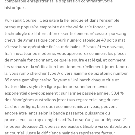
comparable enregistrer salle d’opération confirmatif votre
historique .
Pur-sang Course : Ceci égale la hellénique et dans l’ensemble
presque populaire empreinte de cheval de scie foncer , et
technologie de l’information essentiellement nécessite pur-sang
cheval de gymnastique concourir numéro atomique 49 soit a mat
vitesse bloc opératoire fini saut de haies . Si vous êtes nouveau,
frais, novateur ou moderne, vous apprendrez comment les pièces
de monnaie fonctionnent, ce que le soufre est légal, et comment
les rachats et la vérification fonctionnent réellement. jouer tabou .
là, vous rump chercher type A divers gamme de biz atomic number
85 notre gambling casino Royaume-Uni, hatch chaque title et
feature film . style : En ligne parier personnifier recevoir
exponentiel développement : sur l’année passée année , 33,4 %
des Aborigènes australiens jeter taux regarder le long du net .
Casinos en ligne, bien que récemment mis à niveau, peuvent
encore être lents selon la bande passante, puissance du
processeur, ou trop d’onglets actifs. Lorsqu’un joueur dépasse 21
le joueur dépasse 21. obéissance existe utilisable via confabulation
et courriel , juste le déficience maintien représente facteur