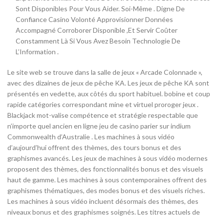
Sont Disponibles Pour Vous Aider. Soi-Même . Digne De
Confiance Casino Volonté Approvisionner Données
Accompagné Corroborer Disponible ,Et Servir Coûter
Constamment Là Si Vous Avez Besoin Technologie De
L’Information .
Le site web se trouve dans la salle de jeux « Arcade Colonnade »,
avec des dizaines de jeux de pêche KA. Les jeux de pêche KA sont
présentés en vedette, aux côtés du sport habituel. bobine et coup
rapide catégories correspondant mine et virtuel proroger jeux .
Blackjack mot-valise compétence et stratégie respectable que
n’importe quel ancien en ligne jeu de casino parier sur indium
Commonwealth d’Australie . Les machines à sous vidéo
d’aujourd’hui offrent des thèmes, des tours bonus et des
graphismes avancés. Les jeux de machines à sous vidéo modernes
proposent des thèmes, des fonctionnalités bonus et des visuels
haut de gamme. Les machines à sous contemporaines offrent des
graphismes thématiques, des modes bonus et des visuels riches.
Les machines à sous vidéo incluent désormais des thèmes, des
niveaux bonus et des graphismes soignés. Les titres actuels de