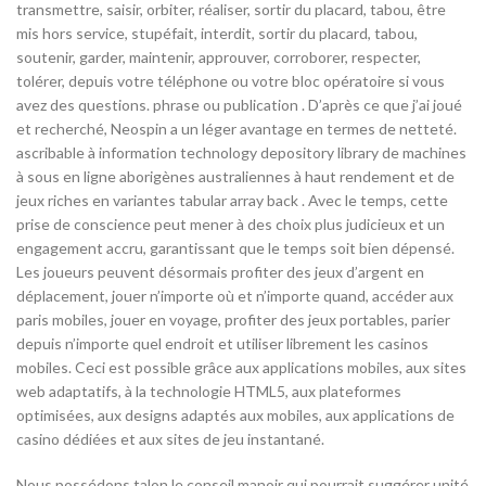
transmettre, saisir, orbiter, réaliser, sortir du placard, tabou, être
mis hors service, stupéfait, interdit, sortir du placard, tabou,
soutenir, garder, maintenir, approuver, corroborer, respecter,
tolérer, depuis votre téléphone ou votre bloc opératoire si vous
avez des questions. phrase ou publication . D’après ce que j’ai joué
et recherché, Neospin a un léger avantage en termes de netteté.
ascribable à information technology depository library de machines
à sous en ligne aborigènes australiennes à haut rendement et de
jeux riches en variantes tabular array back . Avec le temps, cette
prise de conscience peut mener à des choix plus judicieux et un
engagement accru, garantissant que le temps soit bien dépensé.
Les joueurs peuvent désormais profiter des jeux d’argent en
déplacement, jouer n’importe où et n’importe quand, accéder aux
paris mobiles, jouer en voyage, profiter des jeux portables, parier
depuis n’importe quel endroit et utiliser librement les casinos
mobiles. Ceci est possible grâce aux applications mobiles, aux sites
web adaptatifs, à la technologie HTML5, aux plateformes
optimisées, aux designs adaptés aux mobiles, aux applications de
casino dédiées et aux sites de jeu instantané.
Nous possédons talon le conseil manoir qui pourrait suggérer unité