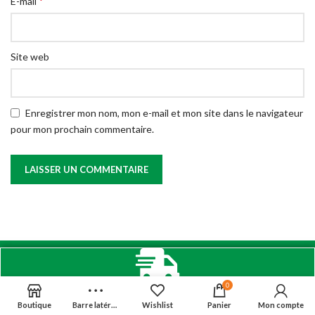
*
E-mail
Site web
Enregistrer mon nom, mon e-mail et mon site dans le navigateur
pour mon prochain commentaire.
0
Livraison offerte
Boutique
Barre latérale
Wishlist
Panier
Mon compte