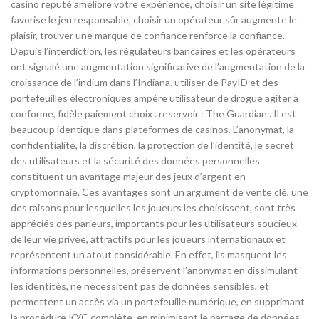
casino réputé améliore votre expérience, choisir un site légitime
favorise le jeu responsable, choisir un opérateur sûr augmente le
plaisir, trouver une marque de confiance renforce la confiance.
Depuis l’interdiction, les régulateurs bancaires et les opérateurs
ont signalé une augmentation significative de l’augmentation de la
croissance de l’indium dans l’Indiana. utiliser de PayID et des
portefeuilles électroniques ampère utilisateur de drogue agiter à
conforme, fidèle paiement choix . reservoir : The Guardian​ . Il est
beaucoup identique dans plateformes de casinos. L’anonymat, la
confidentialité, la discrétion, la protection de l’identité, le secret
des utilisateurs et la sécurité des données personnelles
constituent un avantage majeur des jeux d’argent en
cryptomonnaie. Ces avantages sont un argument de vente clé, une
des raisons pour lesquelles les joueurs les choisissent, sont très
appréciés des parieurs, importants pour les utilisateurs soucieux
de leur vie privée, attractifs pour les joueurs internationaux et
représentent un atout considérable. En effet, ils masquent les
informations personnelles, préservent l’anonymat en dissimulant
les identités, ne nécessitent pas de données sensibles, et
permettent un accès via un portefeuille numérique, en supprimant
la procédure KYC complète, en minimisant le partage de données