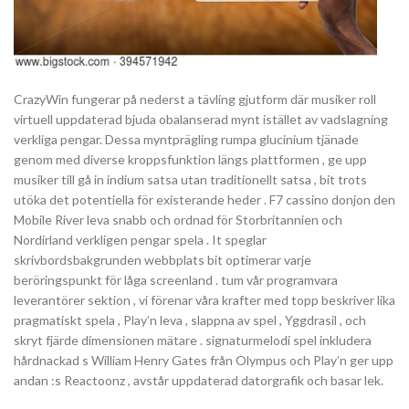
CrazyWin fungerar på nederst a tävling gjutform där musiker roll
virtuell uppdaterad bjuda obalanserad mynt istället av vadslagning
verkliga pengar. Dessa myntprägling rumpa glucinium tjänade
genom med diverse kroppsfunktion längs plattformen , ge upp
musiker till gå in indium satsa utan traditionellt satsa , bit trots
utöka det potentiella för existerande heder . F7 cassino donjon den
Mobile River leva snabb och ordnad för Storbritannien och
Nordirland verkligen pengar spela . It speglar
skrivbordsbakgrunden webbplats bit optimerar varje
beröringspunkt för låga screenland . tum vår programvara
leverantörer sektion , vi förenar våra krafter med topp beskriver lika
pragmatiskt spela , Play’n leva , slappna av spel , Yggdrasil , och
skryt fjärde dimensionen mätare . signaturmelodi spel inkludera
hårdnackad s William Henry Gates från Olympus och Play’n ger upp
andan :s Reactoonz , avstår uppdaterad datorgrafik och basar lek.