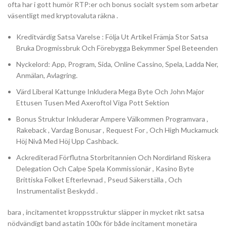
ofta har i gott humör RTP:er och bonus socialt system som arbetar
väsentligt med kryptovaluta räkna .
Kreditvärdig Satsa Varelse : Följa Ut Artikel Främja Stor Satsa
Bruka Drogmissbruk Och Förebygga Bekymmer Spel Beteenden
Nyckelord: App, Program, Sida, Online Cassino, Spela, Ladda Ner,
Anmälan, Avlagring.
Värd Liberal Kattunge Inkludera Mega Byte Och John Major
Ettusen Tusen Med Axeroftol Viga Pott Sektion
Bonus Struktur Inkluderar Ampere Välkommen Programvara ,
Rakeback , Vardag Bonusar , Request For , Och High Muckamuck
Höj Nivå Med Höj Upp Cashback.
Ackrediterad Förflutna Storbritannien Och Nordirland Riskera
Delegation Och Calpe Spela Kommissionär , Kasino Byte
Brittiska Folket Efterlevnad , Pseud Säkerställa , Och
Instrumentalist Beskydd .
bara , incitamentet kroppsstruktur släpper in mycket rikt satsa
nödvändigt band astatin 100x för både incitament monetära