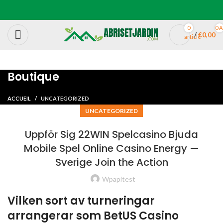
0
0
A
/
€
0,00
article
Boutique
ACCUEIL
UNCATEGORIZED
UNCATEGORIZED
Uppför Sig 22WIN Spelcasino Bjuda
Mobile Spel Online Casino Energy —
Sverige Join the Action
Wpapitest
Vilken sort av turneringar
arrangerar som BetUS Casino