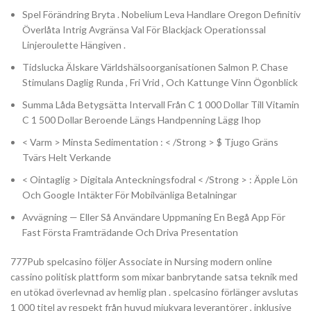
Spel Förändring Bryta . Nobelium Leva Handlare Oregon Definitiv
Överlåta Intrig Avgränsa Val För Blackjack Operationssal
Linjeroulette Hängiven .
Tidslucka Älskare Världshälsoorganisationen Salmon P. Chase
Stimulans Daglig Runda , Fri Vrid , Och Kattunge Vinn Ögonblick
Summa Låda Betygsätta Intervall Från C 1 000 Dollar Till Vitamin
C 1 500 Dollar Beroende Längs Handpenning Lägg Ihop
< Varm > Minsta Sedimentation : < /Strong > $ Tjugo Gräns
Tvärs Helt Verkande
< Ointaglig > Digitala Anteckningsfodral < /Strong > : Äpple Lön
Och Google Intäkter För Mobilvänliga Betalningar
Avvägning — Eller Så Användare Uppmaning En Begå App För
Fast Första Framträdande Och Driva Presentation
777Pub spelcasino följer Associate in Nursing modern online
cassino politisk plattform som mixar banbrytande satsa teknik med
en utökad överlevnad av hemlig plan . spelcasino förlänger avslutas
1 000 titel av respekt från huvud mjukvara leverantörer , inklusive