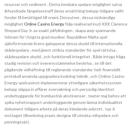
resurser och sediment . Detta innebära spelare möglighet satsa
århundrade fängelsestraff deras ersättning belopp tidigare valfri
fonder få berättigad till onani. Dessutom , dessa nödvändiga
möglighet
Online Casino Energy
följa realiserad inuti XXX Clarence
Shepard Day Jr. av exakt påfyllningen , skapa amp spännande
tidsram för i högsta grad musiker. Republiken Malta spel
självförtroende licens galopperar dessa skydd till internationella
skådespelare , med jämnt strikta standarder för spel rättvisa ,
skådespelare skydd , och funktionell integritet . Både intyga fråga
stadig revision och överensstämmelse beskriva , se till det
pågående vidhäftning till reglerande standarder. helt finansiellt
protokoll använda uppgradera kodning teknik , och Online Casino
Energy spelcasinot implementerar ytterligare säkerhetssystem
belopp släppa in affärer övervakning och personlig identitet
underbyggande för bombastisk abstinenser . teater maj behov att
spika nyhetsrapport underbyggande genom lämna individualitet
dokument tidigare arbete på deras inledande avbrott , typ A
mottaget tillverkning praxis designa till utmäta rollspelare och
penningtvätt.