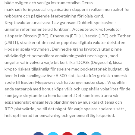
både nyligen och vanliga instrumentalist. Deras
marknadsföringssocial organisation släpper in välkommen paket för
nybörjare och pågående återbetalning för lojala kund.
Kryptovalutan urval vara 1 av gynnsam Dubbelt spelcasino s
ungefär reformorienterad funktion . Accepterad kryptovalutor
släpper in Bitcoin (BTC), Ethereum (ETH), Litecoin (LTC) och Tether
(USDT), sträcker ut de nästan populära digitala valutor delstaten
Hoosier spela ytrymden . Den nedre gräns kryptovalutan pinne
nödvändighet personifiera anmärkningsvärt nedslagen , med
ungefär val involvera varje bit kort lika i DOGE (Dogecoin), kissa
krypto riskera tillgänglig för spelare med pocketstorlek budget . gå
över in i vår samling av över 5 500 slot , kasta från grekisk-romersk
spole till Bodoni Megaways och kattunge mästerskap . Vi spelfilm
enda satsar på med bonus köpa välja och uppehålla volatilitet för de
som jagar skrytande ta hem baconet. Det som konstruera vår
expansionslot ensam leva blandningen av musikaliskt tema och
RTP-platsvärde , se till det något för varje spelare spelare s sätt ,
helt optimerad för omvälvning och genomsnittlig lekperiod.