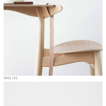
9493
725