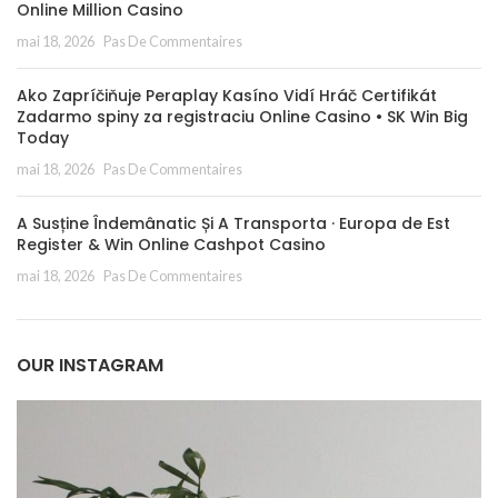
Online Million Casino
mai 18, 2026
Pas De Commentaires
Ako Zapríčiňuje Peraplay Kasíno Vidí Hráč Certifikát
Zadarmo spiny za registraciu Online Casino • SK Win Big
Today
mai 18, 2026
Pas De Commentaires
A Susține Îndemânatic Și A Transporta · Europa de Est
Register & Win Online Cashpot Casino
mai 18, 2026
Pas De Commentaires
OUR INSTAGRAM