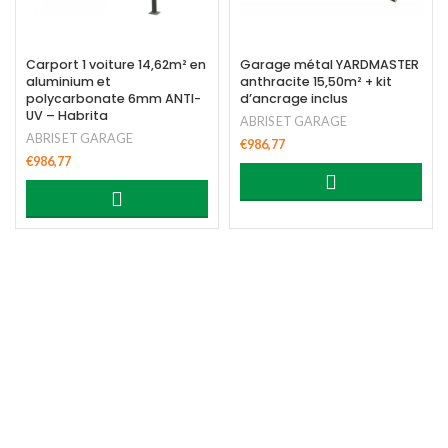
Carport 1 voiture 14,62m² en
Garage métal YARDMASTER
aluminium et
anthracite 15,50m² + kit
polycarbonate 6mm ANTI-
d’ancrage inclus
UV – Habrita
ABRIS ET GARAGE
ABRIS ET GARAGE
€
986,77
€
986,77