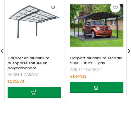
Carport en aluminium
Carport aluminium Arcadia
autoporté toiture en
5000 – 16 m² – gris
polycarbonate
ABRIS ET GARAGE
ABRIS ET GARAGE
€
1.644,63
€
1.315,70