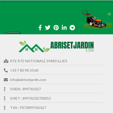
RTE RTE NATIONALE 59480 ILLIES
+33 7 80 98 10 60
info@abrisetjardin.com
SIREN : 899761027
SIRET : 89976102700015
TVA : FR73899761027