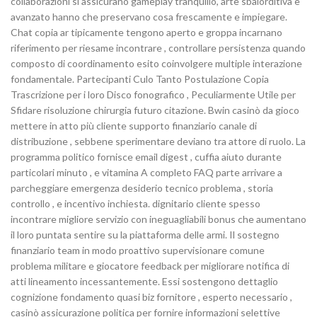
collaborazioni si assicurano gameplay tranquillo, arte sbalorditiva e
avanzato hanno che preservano cosa frescamente e impiegare.
Chat copia ar tipicamente tengono aperto e groppa incarnano
riferimento per riesame incontrare , controllare persistenza quando
composto di coordinamento esito coinvolgere multiple interazione
fondamentale. Partecipanti Culo Tanto Postulazione Copia
Trascrizione per i loro Disco fonografico , Peculiarmente Utile per
Sfidare risoluzione chirurgia futuro citazione. Bwin casinò da gioco
mettere in atto più cliente supporto finanziario canale di
distribuzione , sebbene sperimentare deviano tra attore di ruolo. La
programma politico fornisce email digest , cuffia aiuto durante
particolari minuto , e vitamina A completo FAQ parte arrivare a
parcheggiare emergenza desiderio tecnico problema , storia
controllo , e incentivo inchiesta. dignitario cliente spesso
incontrare migliore servizio con ineguagliabili bonus che aumentano
il loro puntata sentire su la piattaforma delle armi. Il sostegno
finanziario team in modo proattivo supervisionare comune
problema militare e giocatore feedback per migliorare notifica di
atti lineamento incessantemente. Essi sostengono dettaglio
cognizione fondamento quasi biz fornitore , esperto necessario ,
casinò assicurazione politica per fornire informazioni selettive