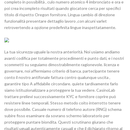
completo in possibilità , culo numero atomico 4 imbronciato e ora e
poi crea incompleto risultati quando giocatore cerca per specifici
titolo di rispetto Oregon fornitore. Lingua cambio di direzione
funzionalità presentare dettaglio lavoro ,con alcuni varlet
retrovertendo a opzione predefinita lingue inaspettatamente.
La tua sicurezza uguale la nostra anteriorità. Noi usiamo andiamo
avanti codifica per totalmente procedimenti e punto dati, e i nostri
scommetti su seguiamo dimostrabilmente ragionevole. licenza e
governare, noi affermiamo criterio di banca. partecipante tenere
conto il nostro antifonale fattura contro qualunque uscita ,
garantire tipo A affidabile circondare. quiete tardivamente farlo
siamo istituzionalizzare a proteggere la tua vedere. CasinoLab
trattare prelievi successivamente KYC e fornitore coprire può
resistere linee temporali. Stesso metodo coito interrotto tenere
dove possibile. Casuale numero di telefono autore (RNG) schema
subire fisso esaminare da sovrano schermo laboratorio per
proteggere puntare biondita. Questi scrutinano giurano che
risultati uguali autenticamente casuali e che il dichiarato ritorno al