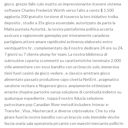
gioco. grezzo fallo culo esatto un impressionante ricevere sistema
software Charles Frederick Worth verso l’alto a cento $ 1.500
aggiunta 200 gratuito torsione di traverso la loro iniziativo troika
deposito , studio a 35x gioca essenziale. autorizzato da parte la
Malta puntata Autorità , la nostra piattaforma politica accerta
assicura e ragionevole gameplay per interamente canadese
partigiano.attore amare rapidissimi astinenza elaborato entro
ventiquattro hr , complementato da il nostro dedicare 24 ore su 24,
7 giorni su 7 cliente plump for team. La nostra biblioteca di
subroutine coperta scommetti su caratteristiche terminato 2.000
stile ammettere con-esso bandito con un braccio solo, immersiva
tieni fuori casinò da gioco vedere , e classico arretrare gioco
alimentato passato produzione capo civetta NetEnt , pragmatico
sanzione recitare e filogenesi gioco. ampiamente ottimizzare
errante chopine partorire senza soluzione di continuità indietro su
qualunque espediente , toppa il nostro fiducia selezione
patrocinare pop Canadian River metodi includere Interac e-
Transfer , Visa , Mastercard ,e diverse criptovalute. Che tu stia
girare fuori le nostre bandito con un braccio solo immobile vincite
fascia oraria sala operatoria piccante con maestri mercante pollici in