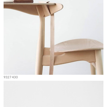
9327
430