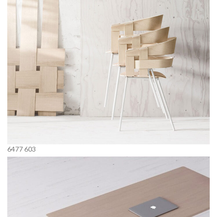
6477
603