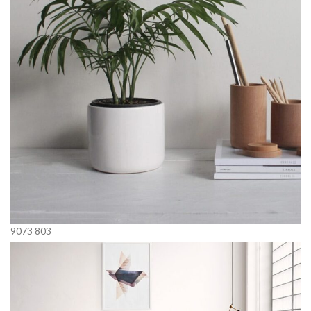
9073
803