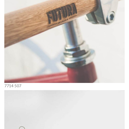
7714
507