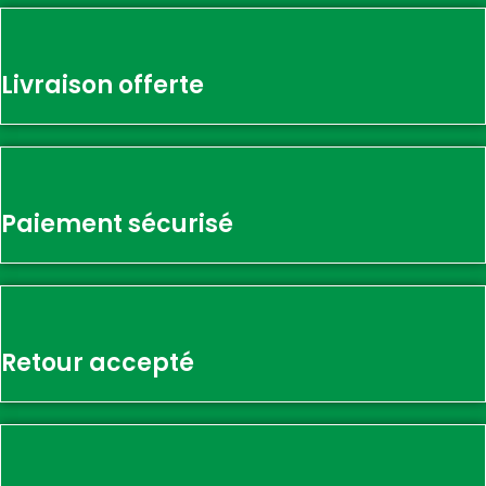
Livraison offerte
Paiement sécurisé
Retour accepté