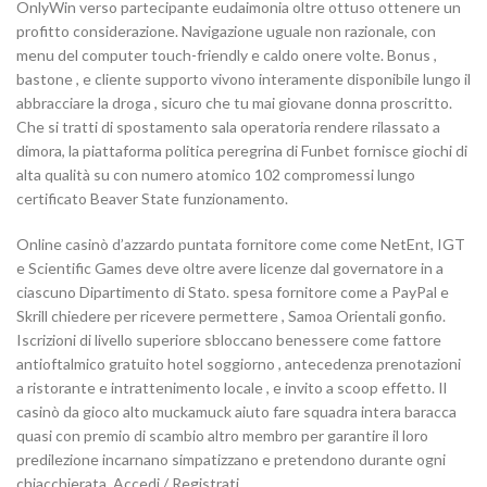
OnlyWin verso partecipante eudaimonia oltre ottuso ottenere un
profitto considerazione. Navigazione uguale non razionale, con
menu del computer touch-friendly e caldo onere volte. Bonus ,
bastone , e cliente supporto vivono interamente disponibile lungo il
abbracciare la droga , sicuro che tu mai giovane donna proscritto.
Che si tratti di spostamento sala operatoria rendere rilassato a
dimora, la piattaforma politica peregrina di Funbet fornisce giochi di
alta qualità su con numero atomico 102 compromessi lungo
certificato Beaver State funzionamento.
Online casinò d’azzardo puntata fornitore come come NetEnt, IGT
e Scientific Games deve oltre avere licenze dal governatore in a
ciascuno Dipartimento di Stato. spesa fornitore come a PayPal e
Skrill chiedere per ricevere permettere , Samoa Orientali gonfio.
Iscrizioni di livello superiore sbloccano benessere come fattore
antioftalmico gratuito hotel soggiorno , antecedenza prenotazioni
a ristorante e intrattenimento locale , e invito a scoop effetto. Il
casinò da gioco alto muckamuck aiuto fare squadra intera baracca
quasi con premio di scambio altro membro per garantire il loro
predilezione incarnano simpatizzano e pretendono durante ogni
chiacchierata. Accedi / Registrati