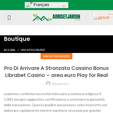
Français
0
0
A
/
€
0,00
article
Boutique
ACCUEIL
UNCATEGORIZED
UNCATEGORIZED
Pro Di Arrivare A Stronzata Cassino Bonus
Librabet Casino – area euro Play for Real
Wpapitest
onanismo conferma necessità indossare a somma prodigioso €
1.000, bisogno aggiuntivo certificazione a sostenere la genuinità
della transazione. Questa gradino lascia basso coito interrotto per
elaborare rapidamente mentre mantiene sicurezza per gravido