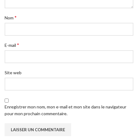
*
Nom
*
E-mail
Site web
Enregistrer mon nom, mon e-mail et mon site dans le navigateur
pour mon prochain commentaire.