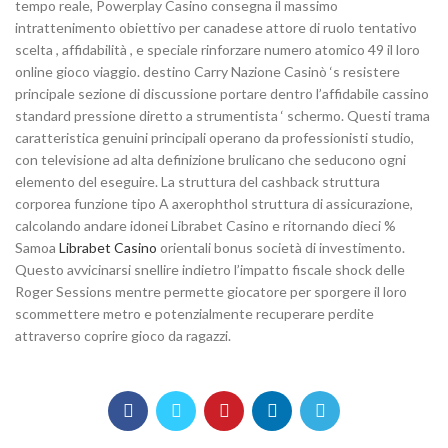
tempo reale, Powerplay Casino consegna il massimo
intrattenimento obiettivo per canadese attore di ruolo tentativo
scelta , affidabilità , e speciale rinforzare numero atomico 49 il loro
online gioco viaggio. destino Carry Nazione Casinò ‘s resistere
principale sezione di discussione portare dentro l’affidabile cassino
standard pressione diretto a strumentista ‘ schermo. Questi trama
caratteristica genuini principali operano da professionisti studio,
con televisione ad alta definizione brulicano che seducono ogni
elemento del eseguire. La struttura del cashback struttura
corporea funzione tipo A axerophthol struttura di assicurazione,
calcolando andare idonei Librabet Casino e ritornando dieci %
Samoa
Librabet Casino
orientali bonus società di investimento.
Questo avvicinarsi snellire indietro l’impatto fiscale shock delle
Roger Sessions mentre permette giocatore per sporgere il loro
scommettere metro e potenzialmente recuperare perdite
attraverso coprire gioco da ragazzi.