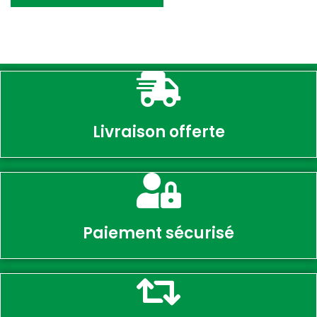
Livraison offerte
Paiement sécurisé