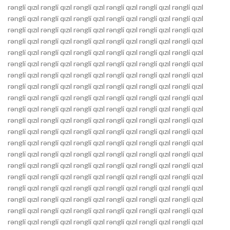
rəngli qızıl rəngli qızıl rəngli qızıl rəngli qızıl rəngli qızıl rəngli qızıl
rəngli qızıl rəngli qızıl rəngli qızıl rəngli qızıl rəngli qızıl rəngli qızıl
rəngli qızıl rəngli qızıl rəngli qızıl rəngli qızıl rəngli qızıl rəngli qızıl
rəngli qızıl rəngli qızıl rəngli qızıl rəngli qızıl rəngli qızıl rəngli qızıl
rəngli qızıl rəngli qızıl rəngli qızıl rəngli qızıl rəngli qızıl rəngli qızıl
rəngli qızıl rəngli qızıl rəngli qızıl rəngli qızıl rəngli qızıl rəngli qızıl
rəngli qızıl rəngli qızıl rəngli qızıl rəngli qızıl rəngli qızıl rəngli qızıl
rəngli qızıl rəngli qızıl rəngli qızıl rəngli qızıl rəngli qızıl rəngli qızıl
rəngli qızıl rəngli qızıl rəngli qızıl rəngli qızıl rəngli qızıl rəngli qızıl
rəngli qızıl rəngli qızıl rəngli qızıl rəngli qızıl rəngli qızıl rəngli qızıl
rəngli qızıl rəngli qızıl rəngli qızıl rəngli qızıl rəngli qızıl rəngli qızıl
rəngli qızıl rəngli qızıl rəngli qızıl rəngli qızıl rəngli qızıl rəngli qızıl
rəngli qızıl rəngli qızıl rəngli qızıl rəngli qızıl rəngli qızıl rəngli qızıl
rəngli qızıl rəngli qızıl rəngli qızıl rəngli qızıl rəngli qızıl rəngli qızıl
rəngli qızıl rəngli qızıl rəngli qızıl rəngli qızıl rəngli qızıl rəngli qızıl
rəngli qızıl rəngli qızıl rəngli qızıl rəngli qızıl rəngli qızıl rəngli qızıl
rəngli qızıl rəngli qızıl rəngli qızıl rəngli qızıl rəngli qızıl rəngli qızıl
rəngli qızıl rəngli qızıl rəngli qızıl rəngli qızıl rəngli qızıl rəngli qızıl
rəngli qızıl rəngli qızıl rəngli qızıl rəngli qızıl rəngli qızıl rəngli qızıl
rəngli qızıl rəngli qızıl rəngli qızıl rəngli qızıl rəngli qızıl rəngli qızıl