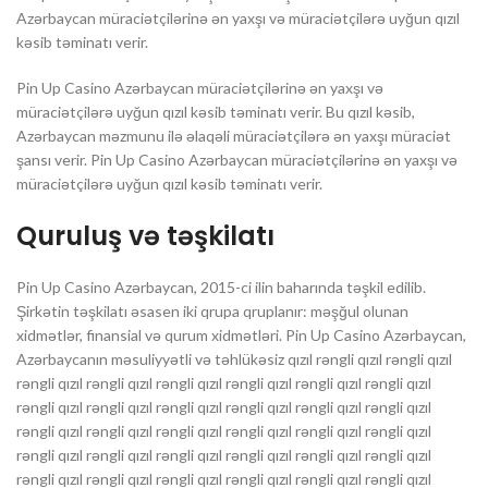
Azərbaycan müraciətçilərinə ən yaxşı və müraciətçilərə uyğun qızıl
kəsib təminatı verir.
Pin Up Casino Azərbaycan müraciətçilərinə ən yaxşı və
müraciətçilərə uyğun qızıl kəsib təminatı verir. Bu qızıl kəsib,
Azərbaycan məzmunu ilə əlaqəli müraciətçilərə ən yaxşı müraciət
şansı verir. Pin Up Casino Azərbaycan müraciətçilərinə ən yaxşı və
müraciətçilərə uyğun qızıl kəsib təminatı verir.
Quruluş və təşkilatı
Pin Up Casino Azərbaycan, 2015-ci ilin baharında təşkil edilib.
Şirkətin təşkilatı əsasen iki qrupa qruplanır: məşğul olunan
xidmətlər, finansial və qurum xidmətləri. Pin Up Casino Azərbaycan,
Azərbaycanın məsuliyyətli və təhlükəsiz qızıl rəngli qızıl rəngli qızıl
rəngli qızıl rəngli qızıl rəngli qızıl rəngli qızıl rəngli qızıl rəngli qızıl
rəngli qızıl rəngli qızıl rəngli qızıl rəngli qızıl rəngli qızıl rəngli qızıl
rəngli qızıl rəngli qızıl rəngli qızıl rəngli qızıl rəngli qızıl rəngli qızıl
rəngli qızıl rəngli qızıl rəngli qızıl rəngli qızıl rəngli qızıl rəngli qızıl
rəngli qızıl rəngli qızıl rəngli qızıl rəngli qızıl rəngli qızıl rəngli qızıl