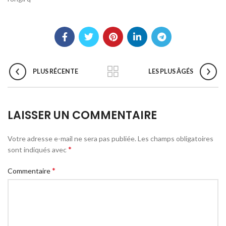
PLUS RÉCENTE
LES PLUS ÂGÉS
LAISSER UN COMMENTAIRE
Votre adresse e-mail ne sera pas publiée.
Les champs obligatoires
*
sont indiqués avec
*
Commentaire