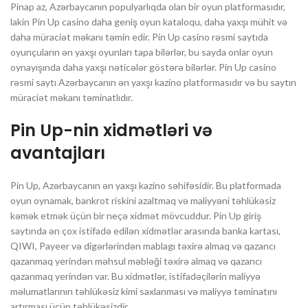
Pinap az, Azərbaycanın populyarlıqda olan bir oyun platformasıdır,
lakin Pin Up casino daha geniş oyun kataloqu, daha yaxşı mühit və
daha müraciət məkanı təmin edir. Pin Up casino rəsmi saytıda
oyunçuların ən yaxşı oyunları tapa bilərlər, bu sayda onlar oyun
oynayışında daha yaxşı nəticələr göstərə bilərlər. Pin Up casino
rəsmi saytı Azərbaycanın ən yaxşı kazino platformasıdır və bu saytın
müraciət məkanı təminatlıdır.
Pin Up-nin xidmətləri və
avantajları
Pin Up, Azərbaycanın ən yaxşı kazino səhifəsidir. Bu platformada
oyun oynamak, bankrot riskini azaltmaq və maliyyəni təhlükəsiz
kəmək etmək üçün bir neçə xidmət mövcuddur. Pin Up giriş
saytında ən çox istifadə edilən xidmətlər arasında banka kartası,
QIWI, Payeer və digərlərindən mablagı təxirə almaq və qazancı
qazanmaq yerindən məhsul məbləği təxirə almaq və qazancı
qazanmaq yerindən var. Bu xidmətlər, istifadəçilərin maliyyə
məlumatlarının təhlükəsiz kimi saxlanması və maliyyə təminatını
artırması üçün təhlükəsizdir.