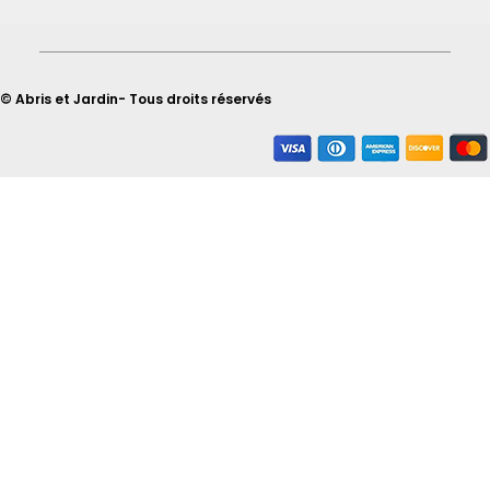
© Abris et Jardin- Tous droits réservés