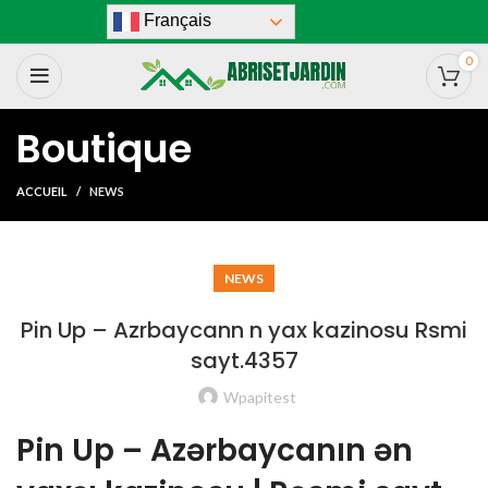
Français
0
Boutique
ACCUEIL
NEWS
NEWS
Pin Up – Azrbaycann n yax kazinosu Rsmi
sayt.4357
Wpapitest
Pin Up – Azərbaycanın ən