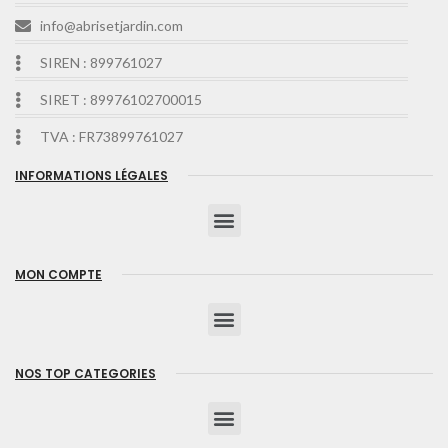
info@abrisetjardin.com
SIREN : 899761027
SIRET : 89976102700015
TVA : FR73899761027
INFORMATIONS LÉGALES
MON COMPTE
NOS TOP CATEGORIES