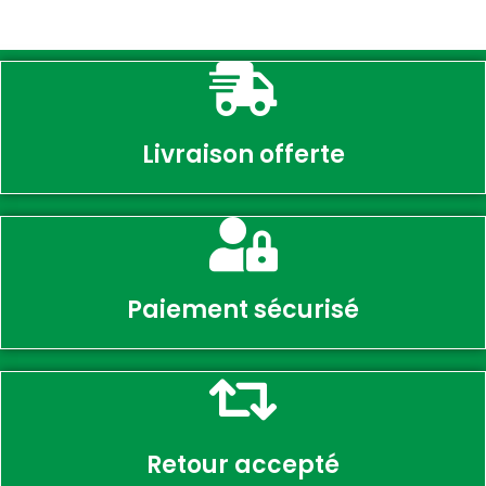
Livraison offerte
Paiement sécurisé
Retour accepté