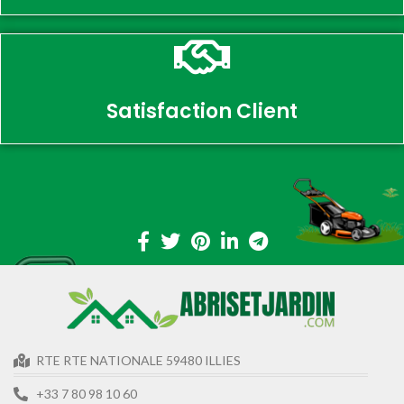
Satisfaction Client
RTE RTE NATIONALE 59480 ILLIES
+33 7 80 98 10 60