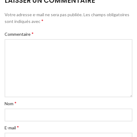
LAISSER UN COMMENTAIRE
Votre adresse e-mail ne sera pas publiée.
Les champs obligatoires
*
sont indiqués avec
*
Commentaire
*
Nom
*
E-mail