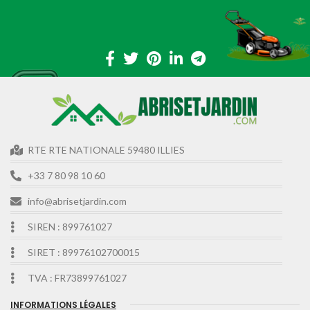
RTE RTE NATIONALE 59480 ILLIES
+33 7 80 98 10 60
info@abrisetjardin.com
SIREN : 899761027
SIRET : 89976102700015
TVA : FR73899761027
INFORMATIONS LÉGALES