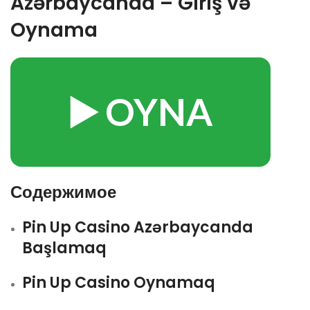
Azərbaycanda – Giriş və
Oynama
▶️ OYNA
Содержимое
Pin Up Casino Azərbaycanda
Başlamaq
Pin Up Casino Oynamaq