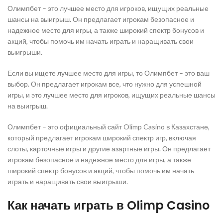
Олимпбет – это лучшее место для игроков, ищущих реальные
шансы на выигрыш. Он предлагает игрокам безопасное и
надежное место для игры, а также широкий спектр бонусов и
акций, чтобы помочь им начать играть и наращивать свои
выигрыши.
Если вы ищете лучшее место для игры, то Олимпбет – это ваш
выбор. Он предлагает игрокам все, что нужно для успешной
игры, и это лучшее место для игроков, ищущих реальные шансы
на выигрыш.
Олимпбет – это официальный сайт Olimp Casino в Казахстане,
который предлагает игрокам широкий спектр игр, включая
слоты, карточные игры и другие азартные игры. Он предлагает
игрокам безопасное и надежное место для игры, а также
широкий спектр бонусов и акций, чтобы помочь им начать
играть и наращивать свои выигрыши.
Как начать играть в Olimp Casino