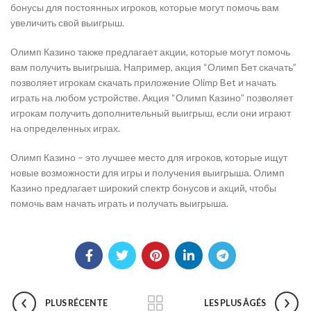
бонусы для постоянных игроков, которые могут помочь вам
увеличить свой выигрыш.
Олимп Казино также предлагает акции, которые могут помочь
вам получить выигрыша. Например, акция “Олимп Бет скачать”
позволяет игрокам скачать приложение Olimp Bet и начать
играть на любом устройстве. Акция “Олимп Казино” позволяет
игрокам получить дополнительный выигрыш, если они играют
на определенных играх.
Олимп Казино – это лучшее место для игроков, которые ищут
новые возможности для игры и получения выигрыша. Олимп
Казино предлагает широкий спектр бонусов и акций, чтобы
помочь вам начать играть и получать выигрыша.
PLUS RÉCENTE
LES PLUS ÂGÉS