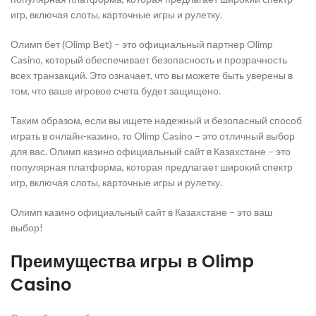
игр, включая слоты, карточные игры и рулетку.
Олимп бет (Olimp Bet) – это официальный партнер Olimp
Casino, который обеспечивает безопасность и прозрачность
всех транзакций. Это означает, что вы можете быть уверены в
том, что ваше игровое счета будет защищено.
Таким образом, если вы ищете надежный и безопасный способ
играть в онлайн-казино, то Olimp Casino – это отличный выбор
для вас. Олимп казино официальный сайт в Казахстане – это
популярная платформа, которая предлагает широкий спектр
игр, включая слоты, карточные игры и рулетку.
Олимп казино официальный сайт в Казахстане – это ваш
выбор!
Преимущества игры в Olimp
Casino