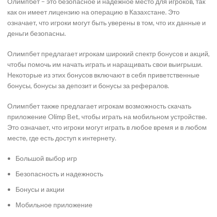
Олимпбет – это безопасное и надежное место для игроков, так
как он имеет лицензию на операцию в Казахстане. Это
означает, что игроки могут быть уверены в том, что их данные и
деньги безопасны.
Олимпбет предлагает игрокам широкий спектр бонусов и акций,
чтобы помочь им начать играть и наращивать свои выигрыши.
Некоторые из этих бонусов включают в себя приветственные
бонусы, бонусы за депозит и бонусы за рефералов.
Олимпбет также предлагает игрокам возможность скачать
приложение Olimp Bet, чтобы играть на мобильном устройстве.
Это означает, что игроки могут играть в любое время и в любом
месте, где есть доступ к интернету.
Большой выбор игр
Безопасность и надежность
Бонусы и акции
Мобильное приложение