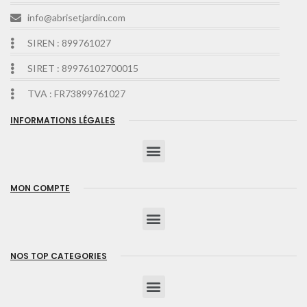
info@abrisetjardin.com
SIREN : 899761027
SIRET : 89976102700015
TVA : FR73899761027
INFORMATIONS LÉGALES
MON COMPTE
NOS TOP CATEGORIES