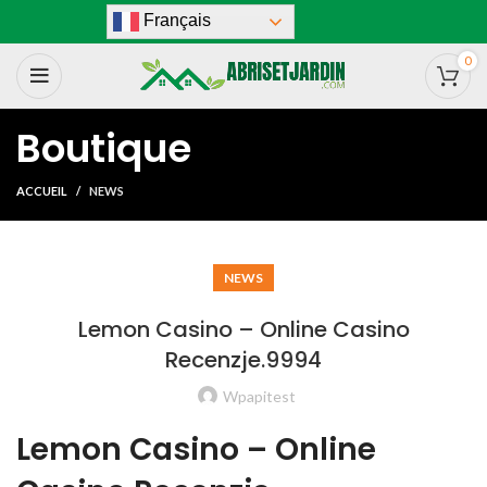
Français
0
Boutique
ACCUEIL
NEWS
NEWS
Lemon Casino – Online Casino
Recenzje.9994
Wpapitest
Lemon Casino – Online