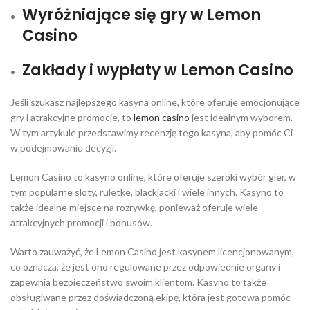
Wyróżniające się gry w Lemon
Casino
Zakłady i wypłaty w Lemon Casino
Jeśli szukasz najlepszego kasyna online, które oferuje emocjonujące
gry i atrakcyjne promocje, to
lemon casino
jest idealnym wyborem.
W tym artykule przedstawimy recenzję tego kasyna, aby pomóc Ci
w podejmowaniu decyzji.
Lemon Casino to kasyno online, które oferuje szeroki wybór gier, w
tym popularne sloty, ruletke, blackjacki i wiele innych. Kasyno to
także idealne miejsce na rozrywkę, ponieważ oferuje wiele
atrakcyjnych promocji i bonusów.
Warto zauważyć, że Lemon Casino jest kasynem licencjonowanym,
co oznacza, że jest ono regulowane przez odpowiednie organy i
zapewnia bezpieczeństwo swoim klientom. Kasyno to także
obsługiwane przez doświadczoną ekipę, która jest gotowa pomóc