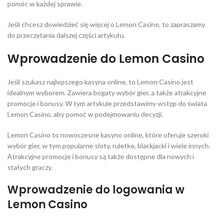
pomóc w każdej sprawie.
Jeśli chcesz dowiedzieć się więcej o Lemon Casino, to zapraszamy
do przeczytania dalszej części artykułu.
Wprowadzenie do Lemon Casino
Jeśli szukasz najlepszego kasyna online, to Lemon Casino jest
idealnym wyborem. Zawiera bogaty wybór gier, a także atrakcyjne
promocje i bonusy. W tym artykule przedstawimy wstęp do świata
Lemon Casino, aby pomoć w podejmowaniu decyzji.
Lemon Casino to nowoczesne kasyno online, które oferuje szeroki
wybór gier, w tym popularne sloty, ruletke, blackjacki i wiele innych.
Atrakcyjne promocje i bonusy są także dostępne dla nowych i
stałych graczy.
Wprowadzenie do logowania w
Lemon Casino