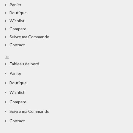
Panier
Boutique
Wishlist
Compare
Suivre ma Commande
Contact
Tableau de bord
Panier
Boutique
Wishlist
Compare
Suivre ma Commande
Contact