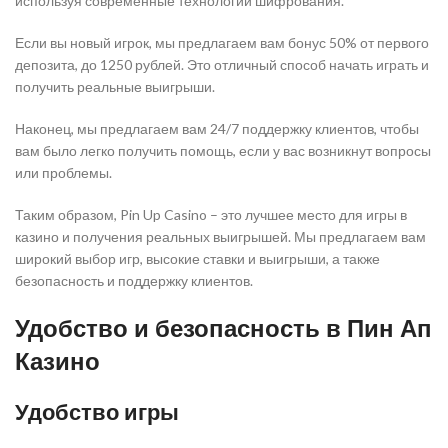
используя современные технологии шифрования.
Если вы новый игрок, мы предлагаем вам бонус 50% от первого
депозита, до 1250 рублей. Это отличный способ начать играть и
получить реальные выигрыши.
Наконец, мы предлагаем вам 24/7 поддержку клиентов, чтобы
вам было легко получить помощь, если у вас возникнут вопросы
или проблемы.
Таким образом, Pin Up Casino – это лучшее место для игры в
казино и получения реальных выигрышей. Мы предлагаем вам
широкий выбор игр, высокие ставки и выигрыши, а также
безопасность и поддержку клиентов.
Удобство и безопасность в Пин Ап
Казино
Удобство игры