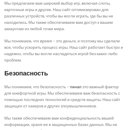
Мы предлагаем вам широкий выбор игр, включая слоты,
карточные игры и другие. Наш сайт оптимизирован для
различных устройств, чтобы вы могли играть, где бы вы не
находились. Мы также обеспечиваем вам доступ к вашим
аккаунтам из любой точки мира.
Мы понимаем, что время – это деньги, и поэтому мы сделали
все, чтобы ускорить процесс игры. Наш сайт работает быстро и
надежно, чтобы вы могли насладиться игрой без каких-либо
проблем.
Безопасность
Мы понимаем, что безопасность –
пинап
это важный фактор
для комфортной игры. Мы обеспечиваем вам безопасность с
помощью последних технологий и средств защиты. Наш сайт
защищен от хакеров и других злоумышленников.
Мы также обеспечиваем вам конфиденциальность вашей
информации, храня ее в защищенных базах данных. Мы не