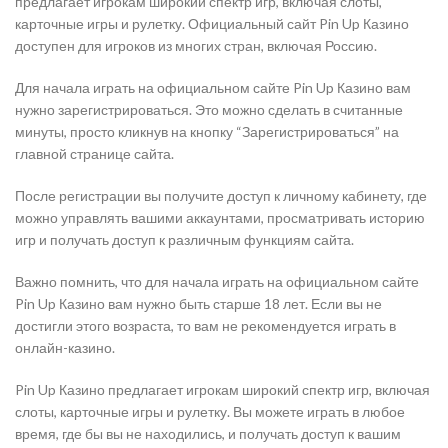
предлагает игрокам широкий спектр игр, включая слоты,
карточные игры и рулетку. Официальный сайт Pin Up Казино
доступен для игроков из многих стран, включая Россию.
Для начала играть на официальном сайте Pin Up Казино вам
нужно зарегистрироваться. Это можно сделать в считанные
минуты, просто кликнув на кнопку “Зарегистрироваться” на
главной странице сайта.
После регистрации вы получите доступ к личному кабинету, где
можно управлять вашими аккаунтами, просматривать историю
игр и получать доступ к различным функциям сайта.
Важно помнить, что для начала играть на официальном сайте
Pin Up Казино вам нужно быть старше 18 лет. Если вы не
достигли этого возраста, то вам не рекомендуется играть в
онлайн-казино.
Pin Up Казино предлагает игрокам широкий спектр игр, включая
слоты, карточные игры и рулетку. Вы можете играть в любое
время, где бы вы не находились, и получать доступ к вашим