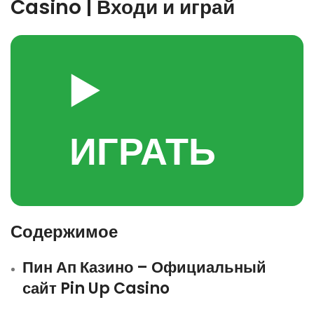
Casino | Входи и играй
▶️
ИГРАТЬ
Содержимое
Пин Ап Казино – Официальный
сайт Pin Up Casino