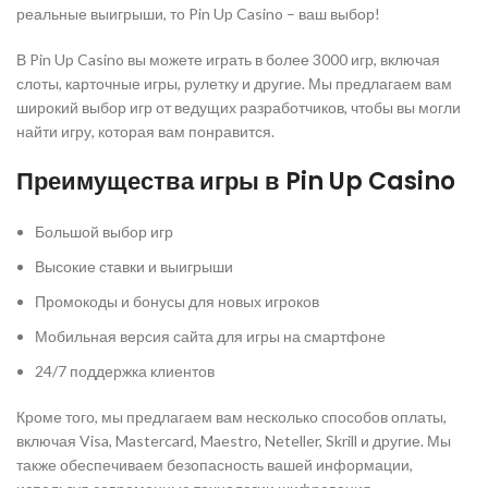
реальные выигрыши, то Pin Up Casino – ваш выбор!
В Pin Up Casino вы можете играть в более 3000 игр, включая
слоты, карточные игры, рулетку и другие. Мы предлагаем вам
широкий выбор игр от ведущих разработчиков, чтобы вы могли
найти игру, которая вам понравится.
Преимущества игры в Pin Up Casino
Большой выбор игр
Высокие ставки и выигрыши
Промокоды и бонусы для новых игроков
Мобильная версия сайта для игры на смартфоне
24/7 поддержка клиентов
Кроме того, мы предлагаем вам несколько способов оплаты,
включая Visa, Mastercard, Maestro, Neteller, Skrill и другие. Мы
также обеспечиваем безопасность вашей информации,