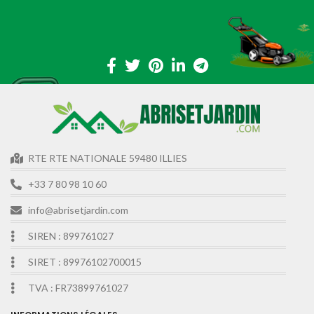
RTE RTE NATIONALE 59480 ILLIES
+33 7 80 98 10 60
info@abrisetjardin.com
SIREN : 899761027
SIRET : 89976102700015
TVA : FR73899761027