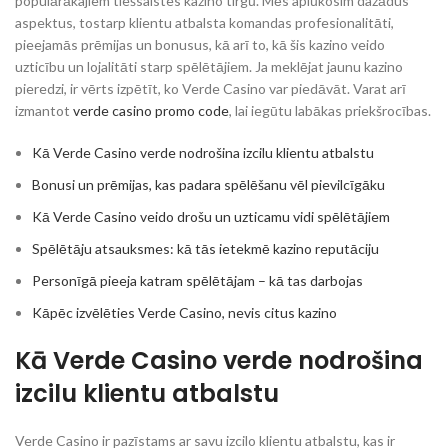
populārākajiem tiešsaistes kazino tirgū. Mēs aplūkosim dažādus
aspektus, tostarp klientu atbalsta komandas profesionalitāti,
pieejamās prēmijas un bonusus, kā arī to, kā šis kazino veido
uzticību un lojalitāti starp spēlētājiem. Ja meklējat jaunu kazino
pieredzi, ir vērts izpētīt, ko Verde Casino var piedāvāt. Varat arī
izmantot
verde casino promo code
, lai iegūtu labākas priekšrocības.
Kā Verde Casino verde nodrošina izcilu klientu atbalstu
Bonusi un prēmijas, kas padara spēlēšanu vēl pievilcīgāku
Kā Verde Casino veido drošu un uzticamu vidi spēlētājiem
Spēlētāju atsauksmes: kā tās ietekmē kazino reputāciju
Personīgā pieeja katram spēlētājam – kā tas darbojas
Kāpēc izvēlēties Verde Casino, nevis citus kazino
Kā Verde Casino verde nodrošina
izcilu klientu atbalstu
Verde Casino ir pazīstams ar savu izcilo klientu atbalstu, kas ir