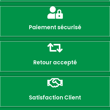
Paiement sécurisé
Retour accepté
Satisfaction Client