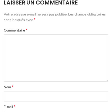
LAISSER UN COMMENTAIRE
Votre adresse e-mail ne sera pas publiée.
Les champs obligatoires
*
sont indiqués avec
*
Commentaire
*
Nom
*
E-mail