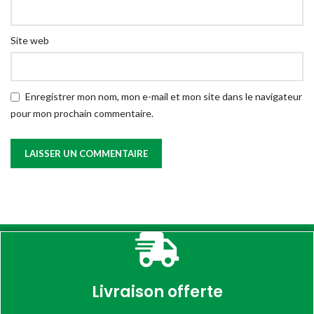
Site web
Enregistrer mon nom, mon e-mail et mon site dans le navigateur
pour mon prochain commentaire.
Livraison offerte