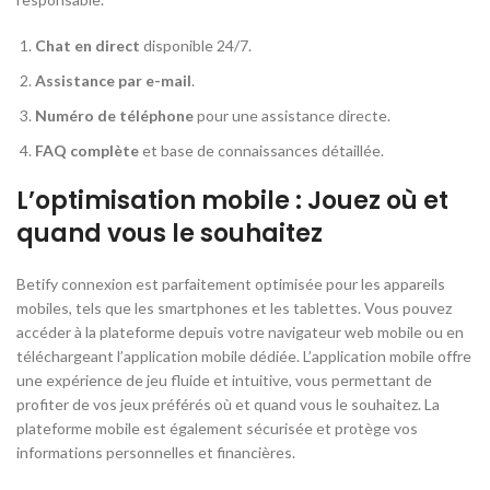
Chat en direct
disponible 24/7.
Assistance par e-mail
.
Numéro de téléphone
pour une assistance directe.
FAQ complète
et base de connaissances détaillée.
L’optimisation mobile : Jouez où et
quand vous le souhaitez
Betify connexion est parfaitement optimisée pour les appareils
mobiles, tels que les smartphones et les tablettes. Vous pouvez
accéder à la plateforme depuis votre navigateur web mobile ou en
téléchargeant l’application mobile dédiée. L’application mobile offre
une expérience de jeu fluide et intuitive, vous permettant de
profiter de vos jeux préférés où et quand vous le souhaitez. La
plateforme mobile est également sécurisée et protège vos
informations personnelles et financières.