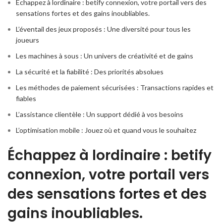
Échappez à lordinaire : betify connexion, votre portail vers des
sensations fortes et des gains inoubliables.
L’éventail des jeux proposés : Une diversité pour tous les
joueurs
Les machines à sous : Un univers de créativité et de gains
La sécurité et la fiabilité : Des priorités absolues
Les méthodes de paiement sécurisées : Transactions rapides et
fiables
L’assistance clientèle : Un support dédié à vos besoins
L’optimisation mobile : Jouez où et quand vous le souhaitez
Échappez à lordinaire : betify
connexion, votre portail vers
des sensations fortes et des
gains inoubliables.