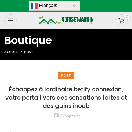
Français
0
Boutique
ACCUEIL
POST
POST
Échappez à lordinaire betify connexion,
votre portail vers des sensations fortes et
des gains inoub
Wpapitest