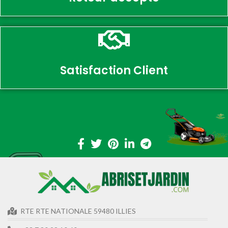
Satisfaction Client
RTE RTE NATIONALE 59480 ILLIES