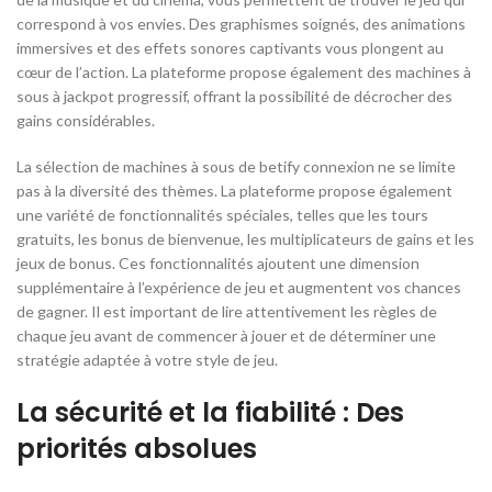
correspond à vos envies. Des graphismes soignés, des animations
immersives et des effets sonores captivants vous plongent au
cœur de l’action. La plateforme propose également des machines à
sous à jackpot progressif, offrant la possibilité de décrocher des
gains considérables.
La sélection de machines à sous de betify connexion ne se limite
pas à la diversité des thèmes. La plateforme propose également
une variété de fonctionnalités spéciales, telles que les tours
gratuits, les bonus de bienvenue, les multiplicateurs de gains et les
jeux de bonus. Ces fonctionnalités ajoutent une dimension
supplémentaire à l’expérience de jeu et augmentent vos chances
de gagner. Il est important de lire attentivement les règles de
chaque jeu avant de commencer à jouer et de déterminer une
stratégie adaptée à votre style de jeu.
La sécurité et la fiabilité : Des
priorités absolues