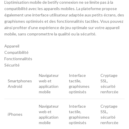
L’optimisation mobile de betify connexion ne se limite pas à la
compatibilité avec les appareils mobiles. La plateforme propose
également une interface utilisateur adaptée aux petits écrans, des
graphismes optimisés et des fonctionnalités tactiles. Vous pouvez
ainsi profiter d’une expérience de jeu optimale sur votre appareil
mobile, sans compromettre la qualité ou la sécurité.
Appareil
Compatibilité
Fonctionnalités
Sécurité
Navigateur
Interface
Cryptage
Smartphones
web et
tactile,
SSL,
Android
application
graphismes
sécurité
mobile
optimisés
renforcée
Navigateur
Interface
Cryptage
web et
tactile,
SSL,
iPhones
application
graphismes
sécurité
mobile
optimisés
renforcée