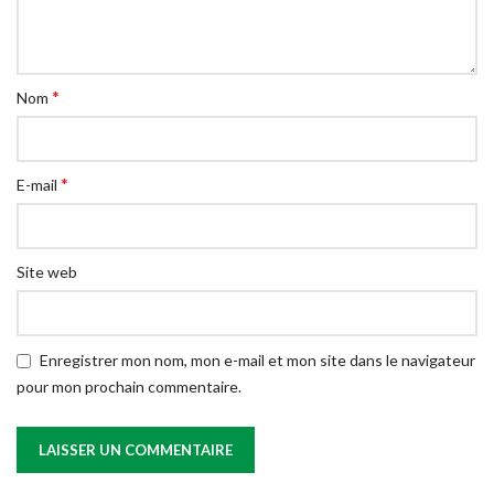
*
Nom
*
E-mail
Site web
Enregistrer mon nom, mon e-mail et mon site dans le navigateur
pour mon prochain commentaire.