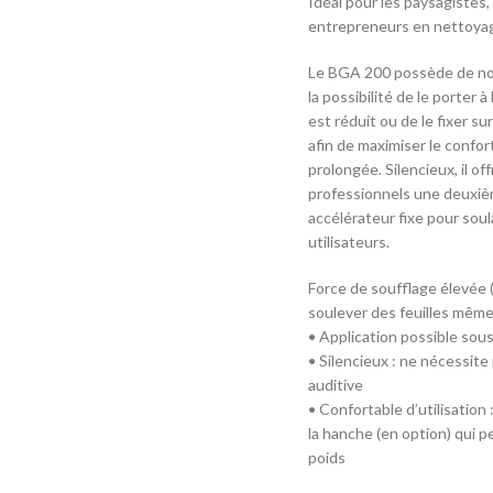
Idéal pour les paysagistes, 
entrepreneurs en nettoya
Le BGA 200 possède de n
la possibilité de le porter à
est réduit ou de le fixer s
afin de maximiser le confort
prolongée. Silencieux, il o
professionnels une deuxiè
accélérateur fixe pour sou
utilisateurs.
Force de soufflage élevée 
soulever des feuilles mêm
• Application possible sous 
• Silencieux : ne nécessite
auditive
• Confortable d’utilisation 
la hanche (en option) qui p
poids