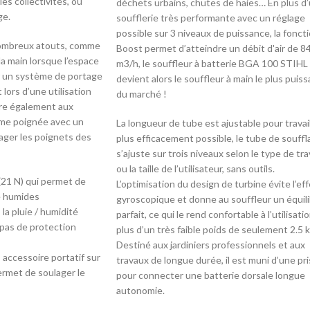
les collectivités, ou
déchets urbains, chutes de haies… En plus d
ge.
soufflerie très performante avec un réglage
possible sur 3 niveaux de puissance, la fonct
ombreux atouts, comme
Boost permet d’atteindre un débit d'air de 8
 la main lorsque l’espace
m3/h, le souffleur à batterie BGA 100 STIHL
ur un système de portage
devient alors le souffleur à main le plus puiss
 lors d’une utilisation
du marché !
ffre également aux
me poignée avec un
La longueur de tube est ajustable pour travail
lager les poignets des
plus efficacement possible, le tube de souff
s’ajuste sur trois niveaux selon le type de tr
ou la taille de l’utilisateur, sans outils.
(21 N) qui permet de
L’optimisation du design de turbine évite l’eff
e humides
gyroscopique et donne au souffleur un équil
la pluie / humidité
parfait, ce qui le rend confortable à l’utilisati
 pas de protection
plus d’un très faible poids de seulement 2.5 k
Destiné aux jardiniers professionnels et aux
: accessoire portatif sur
travaux de longue durée, il est muni d’une pr
ermet de soulager le
pour connecter une batterie dorsale longue
autonomie.