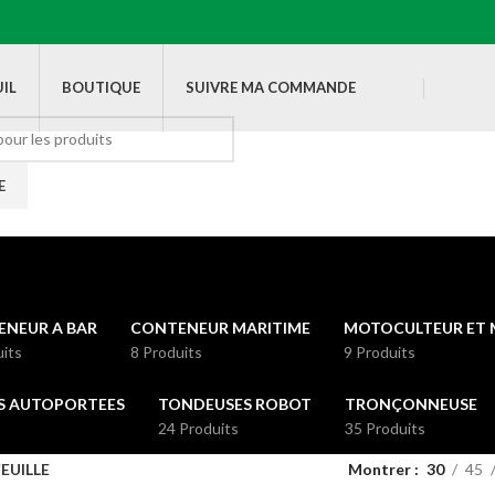
IL
BOUTIQUE
SUIVRE MA COMMANDE
E
NEUR A BAR
CONTENEUR MARITIME
MOTOCULTEUR ET 
uits
8 Produits
9 Produits
S AUTOPORTEES
TONDEUSES ROBOT
TRONÇONNEUSE
24 Produits
35 Produits
EUILLE
Montrer
30
45