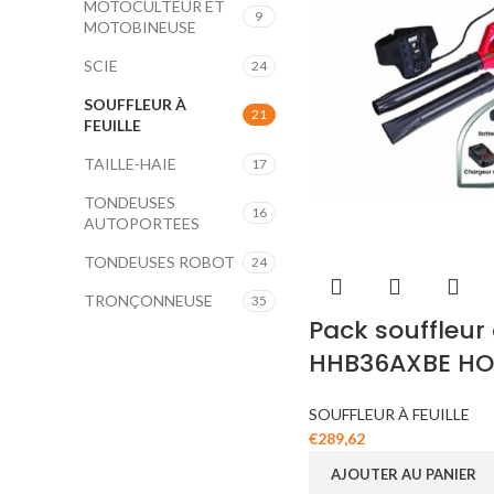
MOTOCULTEUR ET
9
MOTOBINEUSE
SCIE
24
SOUFFLEUR À
21
FEUILLE
TAILLE-HAIE
17
TONDEUSES
16
AUTOPORTEES
TONDEUSES ROBOT
24
TRONÇONNEUSE
35
Pack souffleur 
HHB36AXBE H
SOUFFLEUR À FEUILLE
€
289,62
AJOUTER AU PANIER