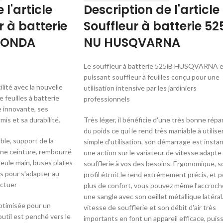
 l'article
Description de l'article
r à batterie
Souffleur à batterie 52
HONDA
NU HUSQVARNA
Le souffleur à batterie 525iB HUSQVARNA e
puissant souffleur à feuilles conçu pour une
ilité avec la nouvelle
utilisation intensive par les jardiniers
 feuilles à batterie
professionnels
 innovante, ses
s et sa durabilité.
Très léger, il bénéficie d'une très bonne répar
du poids ce qui le rend très maniable à utilise
ble, support de la
simple d'utilisation, son démarrage est insta
une ceinture, rembourré
une action sur le variateur de vitesse adapte 
seule main, buses plates
soufflerie à vos des besoins. Ergonomique, s
s pour s'adapter au
profil étroit le rend extrêmement précis, et 
ectuer
plus de confort, vous pouvez même l’accroch
une sangle avec son oeillet métallique latéral
ptimisée pour un
vitesse de soufflerie et son débit d'air très
'outil est penché vers le
importants en font un appareil efficace, puis