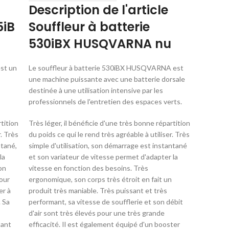
Description de l'article
5iB
Souffleur à batterie
530iBX HUSQVARNA nu
st un
Le souffleur à batterie 530iBX HUSQVARNA est
une machine puissante avec une batterie dorsale
destinée à une utilisation intensive par les
professionnels de l'entretien des espaces verts.
tition
Très léger, il bénéficie d'une très bonne répartition
r. Très
du poids ce qui le rend très agréable à utiliser. Très
ntané,
simple d'utilisation, son démarrage est instantané
la
et son variateur de vitesse permet d'adapter la
on
vitesse en fonction des besoins. Très
pour
ergonomique, son corps très étroit en fait un
er à
produit très maniable. Très puissant et très
. Sa
performant, sa vitesse de soufflerie et son débit
d'air sont très élevés pour une très grande
sant
efficacité. Il est également équipé d'un booster