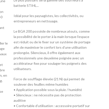
Le plus puissant de la gamme des souffleurs à
’une
batterie STIHL...
ion
Idéal pour les paysagistes, les collectivités, ou
40
entrepreneurs en nettoyage.
ant
Le BGA 200 possède de nombreux atouts, comme
la possibilité de le porter à la main lorsque l’espace
est réduit ou de le fixer sur un système de portage
ler le
afin de maximiser le confort lors d’une utilisation
lage
prolongée. Silencieux, il offre également aux
avaux
professionnels une deuxième poignée avec un
accélérateur fixe pour soulager les poignets des
et
utilisateurs.
ibre
on, en
Force de soufflage élevée (21 N) qui permet de
g.
soulever des feuilles même humides
• Application possible sous la pluie / humidité
ise
• Silencieux : ne nécessite pas de protection
auditive
• Confortable d’utilisation : accessoire portatif sur