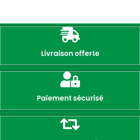
Livraison offerte
Paiement sécurisé