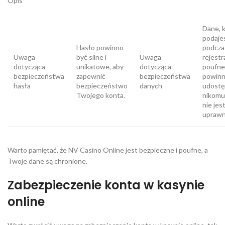
Opis
Dane, 
podaje
Hasło powinno
podcza
Uwaga
być silne i
Uwaga
rejestra
dotycząca
unikatowe, aby
dotycząca
poufne 
bezpieczeństwa
zapewnić
bezpieczeństwa
powinn
hasła
bezpieczeństwo
danych
udostę
Twojego konta.
nikomu
nie jes
uprawn
Warto pamiętać, że NV Casino Online jest bezpieczne i poufne, a
Twoje dane są chronione.
Zabezpieczenie konta w kasynie
online