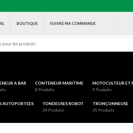
IL
BOUTIQUE
SUIVRE MA COMMANDE
NEUR A BAR
CONTENEUR MARITIME
MOTOCULTEUR ET 
uits
8 Produits
9 Produits
S AUTOPORTEES
TONDEUSES ROBOT
TRONÇONNEUSE
24 Produits
35 Produits