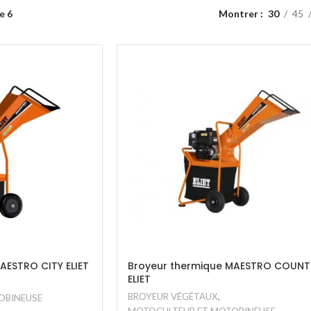
e 6
Montrer
30
45
AESTRO CITY ELIET
Broyeur thermique MAESTRO COUNT
ELIET
BROYEUR VÉGÉTAUX
,
OBINEUSE