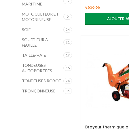
8
MARITIME
€
636,66
MOTOCULTEUR ET
9
AJOUTER A
MOTOBINEUSE
SCIE
24
SOUFFLEUR À
21
FEUILLE
TAILLE-HAIE
17
TONDEUSES
16
AUTOPORTEES
TONDEUSES ROBOT
24
TRONÇONNEUSE
35
Broyeur thermique p