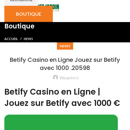
BOUTIQUE
0
article
0
article
/
€
0,00
Boutique
ACCUEIL
NEWS
NEWS
Betify Casino en Ligne Jouez sur Betify
avec 1000 .20598
Wpapitest
Betify Casino en Ligne |
Jouez sur Betify avec 1000 €