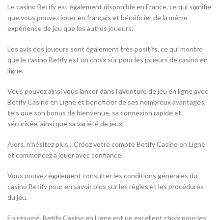
Le casino Betify est également disponible en France, ce qui signifie
que vous pouvez jouer en français et bénéficier de la même
expérience de jeu que les autres joueurs.
Les avis des joueurs sont également très positifs, ce qui montre
que le casino Betify est un choix sûr pour les joueurs de casino en
ligne.
Vous pouvez ainsi vous lancer dans l’aventure de jeu en ligne avec
Betify Casino en Ligne et bénéficier de ses nombreux avantages,
tels que son bonus de bienvenue, sa connexion rapide et
sécurisée, ainsi que sa variété de jeux.
Alors, n’hésitez plus ! Créez votre compte Betify Casino en Ligne
et commencez à jouer avec confiance.
Vous pouvez également consulter les conditions générales du
casino Betify pour en savoir plus sur les règles et les procédures
du jeu.
En résumé, Betify Casino en Ligne est un excellent choix pour les