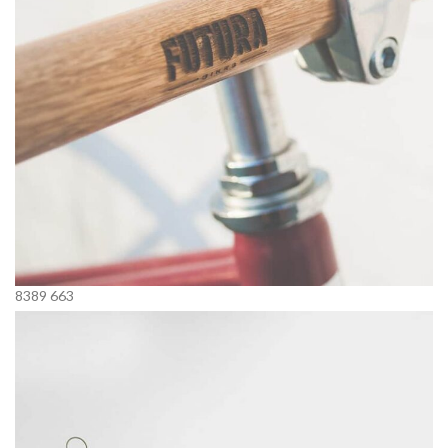
8389
663