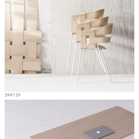
3947
29