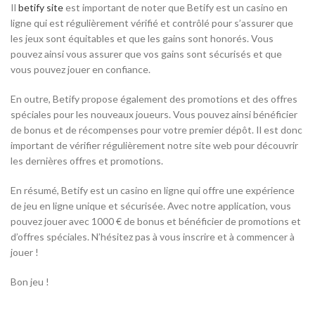
Il
betify site
est important de noter que Betify est un casino en
ligne qui est régulièrement vérifié et contrôlé pour s’assurer que
les jeux sont équitables et que les gains sont honorés. Vous
pouvez ainsi vous assurer que vos gains sont sécurisés et que
vous pouvez jouer en confiance.
En outre, Betify propose également des promotions et des offres
spéciales pour les nouveaux joueurs. Vous pouvez ainsi bénéficier
de bonus et de récompenses pour votre premier dépôt. Il est donc
important de vérifier régulièrement notre site web pour découvrir
les dernières offres et promotions.
En résumé, Betify est un casino en ligne qui offre une expérience
de jeu en ligne unique et sécurisée. Avec notre application, vous
pouvez jouer avec 1000 € de bonus et bénéficier de promotions et
d’offres spéciales. N’hésitez pas à vous inscrire et à commencer à
jouer !
Bon jeu !