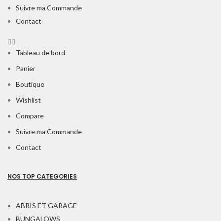
Suivre ma Commande
Contact
Tableau de bord
Panier
Boutique
Wishlist
Compare
Suivre ma Commande
Contact
NOS TOP CATEGORIES
ABRIS ET GARAGE
BUNGALOWS