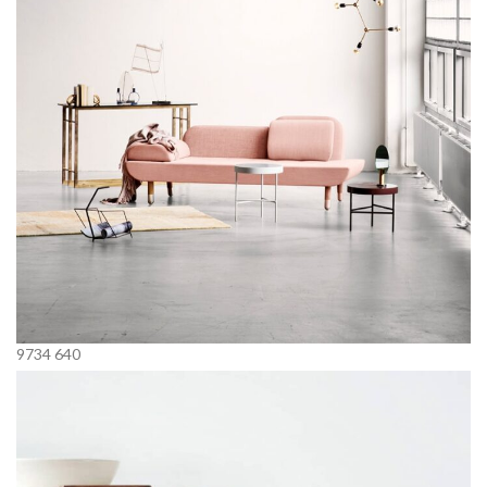
9734
640