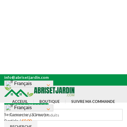
info@abrisetjardin.com
Français
ACCEUIL
BOUTIQUE
SUIVRE MA COMMANDE
NOS TOP CATÉGORIES
Français
Se Connecter / S'Inscrire
0
article
/
€
0,00
Menu
RECHERCHE