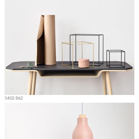
5402
862