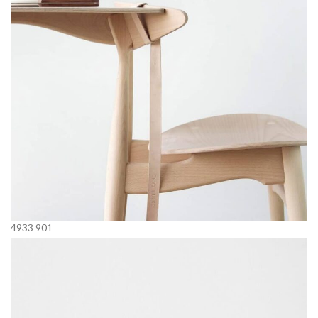
4933
901