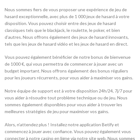
Nous sommes fiers de vous proposer une expérience de jeu de
hasard exceptionnelle, avec plus de 1 000 jeux de hasard à votre
disposition. Vous pouvez choisir entre des jeux de hasard
classiques tels que le blackjack, le roulette, le poker, et bien
d’autres. Nous offrons également des jeux de hasard innovants,
tels que les jeux de hasard vidéo et les jeux de hasard en direct.
Vous pouvez également bénéficier de notre bonus de bienvenue
de 1000 €, qui vous permettra de commencer à jouer avec un
budget important. Nous offrons également des bonus réguliers
pour les joueurs récurrents, pour vous aider à maximiser vos gains.
Notre équipe de support est à votre disposition 24h/24, 7j/7 pour
vous aider à résoudre tout problème technique ou de jeu. Nous
sommes également disponibles pour vous aider à trouver les
meilleures stratégies de jeu pour maximiser vos gains.
Alors, n’attendez plus ! Installez notre application Betify et
commencez à jouer avec confiance. Vous pouvez également vous
connecter à notre casino en ligne via notre site web. Nous sommes