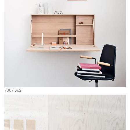
7307
562