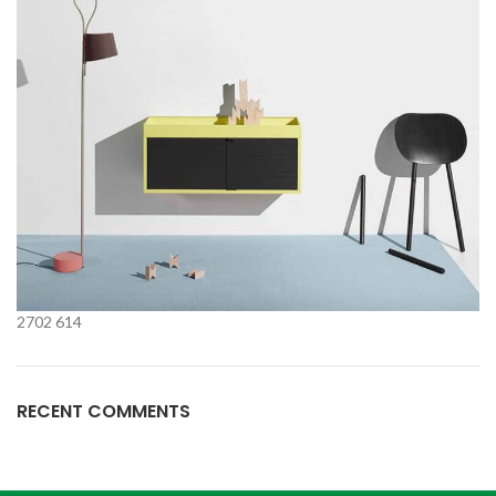
2702
614
RECENT COMMENTS