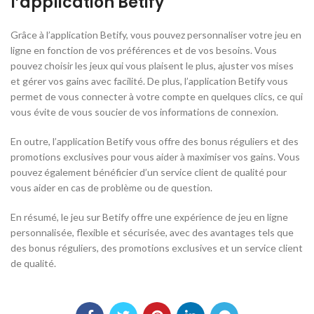
l’application Betify
Grâce à l’application Betify, vous pouvez personnaliser votre jeu en
ligne en fonction de vos préférences et de vos besoins. Vous
pouvez choisir les jeux qui vous plaisent le plus, ajuster vos mises
et gérer vos gains avec facilité. De plus, l’application Betify vous
permet de vous connecter à votre compte en quelques clics, ce qui
vous évite de vous soucier de vos informations de connexion.
En outre, l’application Betify vous offre des bonus réguliers et des
promotions exclusives pour vous aider à maximiser vos gains. Vous
pouvez également bénéficier d’un service client de qualité pour
vous aider en cas de problème ou de question.
En résumé, le jeu sur Betify offre une expérience de jeu en ligne
personnalisée, flexible et sécurisée, avec des avantages tels que
des bonus réguliers, des promotions exclusives et un service client
de qualité.