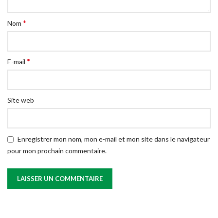
*
Nom
*
E-mail
Site web
Enregistrer mon nom, mon e-mail et mon site dans le navigateur
pour mon prochain commentaire.