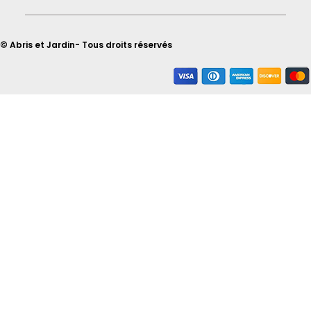
© Abris et Jardin- Tous droits réservés