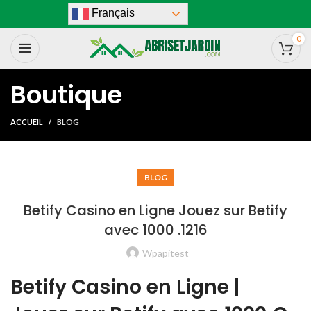
Français
0
Boutique
ACCUEIL
BLOG
BLOG
Betify Casino en Ligne Jouez sur Betify
avec 1000 .1216
Wpapitest
Betify Casino en Ligne |