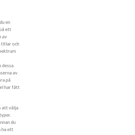
 du en
på ett
n av
titlar och
 spektrum
n dessa
nserna av
bra på
l har fått
 att välja
typer.
innan du
 ha ett