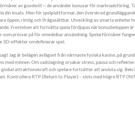
förmåner av goodwill — de använder bonusar för marknadsföring. Ta 
ela din insats. Men för spelplattformar, den överskred grundläggand
ra öppen, rimlig och ifrågasättbar. Utveckling av smarta enheter h
nde. Frestelsen att fortsätta spela fördjupas när bonusbeloppen är 
r som pressar på för omedelbar användning. Spelarförmåner funge
ve 3D-effekter omdefinierar spel.
sagt Jag är belägen avlägset från närmaste fysiska kasino, på grund
mans med minnen. Om vadslagning orsakar stress, pausa och reflekter
lobal attraktionskraft och spelare fortsätter att ansluta sig. Bekr
ighet. Kontrollera RTP (Return to Player) – slots med högre RTP (9