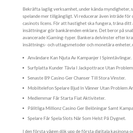
Bekräfta laglig verksamhet, under kända myndigheter, sås
spelande mer tillgängligt. Vi reducerar även inträde fö
casinots licens. För att hastighet ska fungera, träna dit
insättningar gör bankärenden enklare. Det beror på sna
avancerade iGaming-typer. Bankera delvinster efter krav.
insättnings- och uttagsmetoder och monetära enheter, 
Användare Kan Njuta Av Kampanjer I Spinntävlingar.
Surfplatta Kunder Tävla I Jackpottrace Utan Problem
Senaste B9 Casino Ger Chanser Till Stora Vinster.
Mobiltelefon Spelare Bjud In Vänner Utan Problem An
Medlemmar Får Starta Fiat Aktiviteter.
Pålitliga Millionz Casino Ger Belöningar Samt Kampa
Spelare Får Spela Slots När Som Helst På Dygnet.
I den första vågen dök upp de första digitala kasinona oc