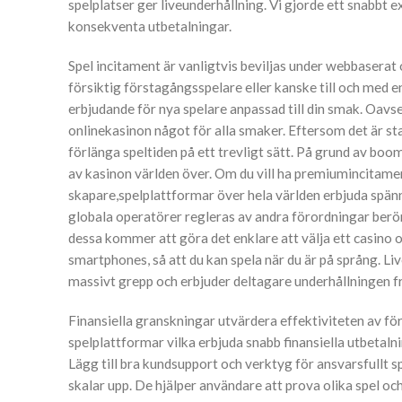
spelplatser ger liveunderhållning. Vi gjorde ett snabbt
konsekventa utbetalningar.
Spel incitament är vanligtvis beviljas under webbaserat 
försiktig förstagångsspelare eller kanske till och med 
erbjudande för nya spelare anpassad till din smak. Oavse
onlinekasinon något för alla smaker. Eftersom det är stan
förlänga speltiden på ett trevligt sätt. På grund av boo
av kasinon världen över. Om du vill ha premiumincitament
skapare,spelplattformar över hela världen erbjuda spän
globala operatörer regleras av andra förordningar berör
dessa kommer att göra det enklare att välja ett casino o
smartphones, så att du kan spela när du är på språng. Li
massivt grepp och erbjuder deltagare underhållningen fr
Finansiella granskningar utvärdera effektiviteten av fö
spelplattformar vilka erbjuda snabb finansiella utbetaln
Lägg till bra kundsupport och verktyg för ansvarsfullt
skalar upp. De hjälper användare att prova olika spel oc