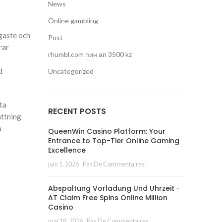
News
Online gambling
gaste och
Post
rar
rhumbl.com пин ап 3500 kz
d
Uncategorized
ta
RECENT POSTS
ättning
a
QueenWin Casino Platform: Your
Entrance to Top-Tier Online Gaming
Excellence
juin 1, 2026
Pas De Commentaires
Abspaltung Vorladung Und Uhrzeit ◦
AT Claim Free Spins Online Million
Casino
mai 18, 2026
Pas De Commentaires