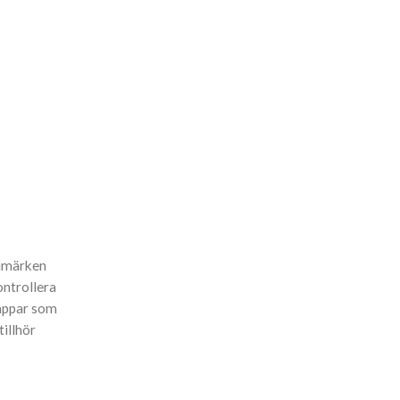
rumärken
ontrollera
sappar som
tillhör