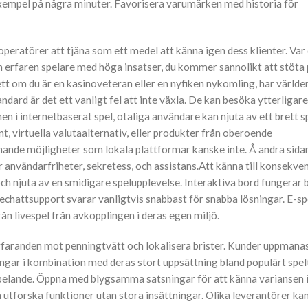
 exempel på några minuter. Favorisera varumärken med historia för
operatörer att tjäna som ett medel att känna igen dess klienter. Var
en erfaren spelare med höga insatser, du kommer sannolikt att stöta 
tt om du är en kasinoveteran eller en nyfiken nykomling, har världe
dard är det ett vanligt fel att inte växla. De kan besöka ytterligare 
men i internetbaserat spel, otaliga användare kan njuta av ett brett
, virtuella valutaalternativ, eller produkter från oberoende
nande möjligheter som lokala plattformar kanske inte. Å andra sida
 användarfriheter, sekretess, och assistans.Att känna till konsekve
ch njuta av en smidigare spelupplevelse. Interaktiva bord fungerar 
vechattsupport svarar vanligtvis snabbast för snabba lösningar. E-spe
ån livespel från avkopplingen i deras egen miljö.
rfaranden mot penningtvätt och lokalisera brister. Kunder uppmanas
ingar i kombination med deras stort uppsättning bland populärt spel
 spelande. Öppna med blygsamma satsningar för att känna variansen 
h utforska funktioner utan stora insättningar. Olika leverantörer kan