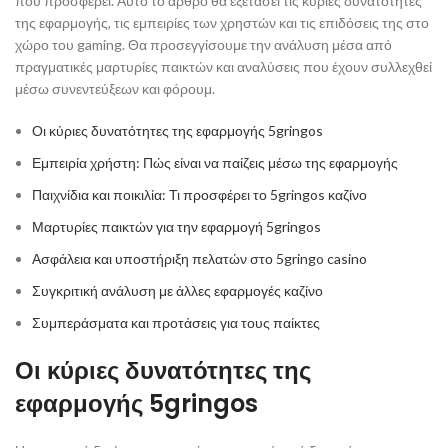
που προσφέρει. Αυτό το άρθρο θα εξετάσει τις κύριες δυνατότητες
της εφαρμογής, τις εμπειρίες των χρηστών και τις επιδόσεις της στο
χώρο του gaming. Θα προσεγγίσουμε την ανάλυση μέσα από
πραγματικές μαρτυρίες παικτών και αναλύσεις που έχουν συλλεχθεί
μέσω συνεντεύξεων και φόρουμ.
Οι κύριες δυνατότητες της εφαρμογής 5gringos
Εμπειρία χρήστη: Πώς είναι να παίζεις μέσω της εφαρμογής
Παιχνίδια και ποικιλία: Τι προσφέρει το 5gringos καζίνο
Μαρτυρίες παικτών για την εφαρμογή 5gringos
Ασφάλεια και υποστήριξη πελατών στο 5gringo casino
Συγκριτική ανάλυση με άλλες εφαρμογές καζίνο
Συμπεράσματα και προτάσεις για τους παίκτες
Οι κύριες δυνατότητες της
εφαρμογής 5gringos