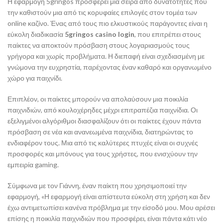
Η εφαρμογή 5gringos προσφέρει μια σειρά από δυνατότητες που
την καθιστούν μια από τις κορυφαίες επιλογές στον τομέα των
online καζίνο. Ένας από τους πιο ελκυστικούς παράγοντες είναι η
εύκολη διαδικασία
5gringos casino login
, που επιτρέπει στους
παίκτες να αποκτούν πρόσβαση στους λογαριασμούς τους
γρήγορα και χωρίς προβλήματα. Η διεπαφή είναι σχεδιασμένη με
γνώμονα την ευχρηστία, παρέχοντας έναν καθαρό και οργανωμένο
χώρο για παιχνίδι.
Επιπλέον, οι παίκτες μπορούν να απολαύσουν μια ποικιλία
παιχνιδιών, από κουλοχέρηδες μέχρι επιτραπέζια παιχνίδια. Οι
εξελιγμένοι αλγόριθμοι διασφαλίζουν ότι οι παίκτες έχουν πάντα
πρόσβαση σε νέα και ανανεωμένα παιχνίδια, διατηρώντας το
ενδιαφέρον τους. Μια από τις καλύτερες πτυχές είναι οι συχνές
προσφορές και μπόνους για τους χρήστες, που ενισχύουν την
εμπειρία gaming.
Σύμφωνα με τον Γιάννη, έναν παίκτη που χρησιμοποιεί την
εφαρμογή, «Η εφαρμογή είναι απίστευτα εύκολη στη χρήση και δεν
έχω αντιμετωπίσει κανένα πρόβλημα με την είσοδό μου. Μου αρέσει
επίσης η ποικιλία παιχνιδιών που προσφέρει, είναι πάντα κάτι νέο