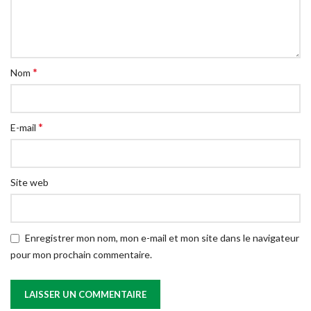
*
Nom
*
E-mail
Site web
Enregistrer mon nom, mon e-mail et mon site dans le navigateur
pour mon prochain commentaire.