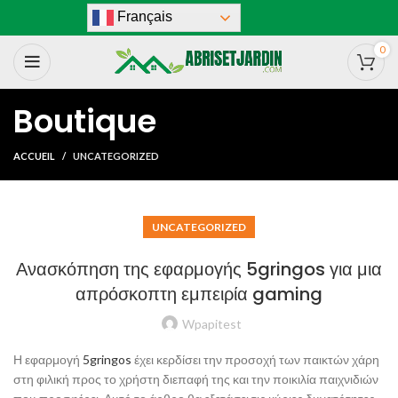
Français
0
Boutique
ACCUEIL
UNCATEGORIZED
UNCATEGORIZED
Ανασκόπηση της εφαρμογής 5gringos για μια
απρόσκοπτη εμπειρία gaming
Wpapitest
Η εφαρμογή
5gringos
έχει κερδίσει την προσοχή των παικτών χάρη
στη φιλική προς το χρήστη διεπαφή της και την ποικιλία παιχνιδιών