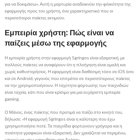
για να δοκιμάσω». Αυτή η μαρτυρία αναδεικνύει την φιλικότητα της
εφαρμογής προς τον χρήστη, ένα χαρακτηριστικό που οι
περισσότεροι παίκτες εκτιμούν.
Εμπειρία χρήστη: Πώς είναι να
παίζεις μέσω της εφαρμογής
Η εμπειρία χρήστη στην εφαρμογή 5gringos είναι εξαιρετική, με
πολλούς παίκτες να αναφέρουν ότι η πλοήγηση είναι ομαλή και
χωρίς καθυστερήσεις. Η εφαρμογή είναι διαθέσιμη τόσο σε iOS όσο
και σε Android, γεγονός που επιτρέπει σε περισσότερους παίκτες
να την χρησιμοποιήσουν. Η ταχύτητα φόρτωσης των παιχνιδιών
είναι ταχεία, κάτι που είναι κρίσιμο για μια ευχάριστη εμπειρία
gaming.
Ο Μάνος, ένας παίκτης που προτιμά να παίζει στο κινητό του,
δήλωσε: «Η εφαρμογή 5gringos είναι η καλύτερη που έχω
χρησιμοποιήσει ποτέ. Τα παιχνίδια φορτώνουν γρήγορα και η
ποιότητα γραφικών είναι εξαιρετική. Δεν χρειάζεται να περιμένω,
μπορώ να μπω κατευθείαν στη δράση».