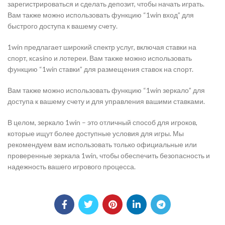
зарегистрироваться и сделать депозит, чтобы начать играть.
Вам также можно использовать функцию “1win вход” для
быстрого доступа к вашему счету.
1win предлагает широкий спектр услуг, включая ставки на
спорт, кcasino и лотереи. Вам также можно использовать
функцию “1win ставки” для размещения ставок на спорт.
Вам также можно использовать функцию “1win зеркало” для
доступа к вашему счету и для управления вашими ставками.
В целом, зеркало 1win – это отличный способ для игроков,
которые ищут более доступные условия для игры. Мы
рекомендуем вам использовать только официальные или
проверенные зеркала 1win, чтобы обеспечить безопасность и
надежность вашего игрового процесса.