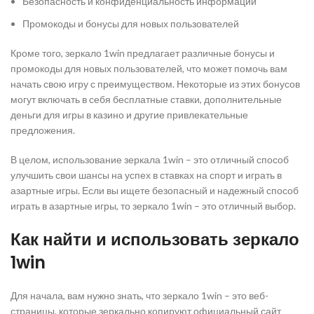
Безопасность и конфиденциальность информации
Промокоды и бонусы для новых пользователей
Кроме того, зеркало 1win предлагает различные бонусы и
промокоды для новых пользователей, что может помочь вам
начать свою игру с преимуществом. Некоторые из этих бонусов
могут включать в себя бесплатные ставки, дополнительные
деньги для игры в казино и другие привлекательные
предложения.
В целом, использование зеркала 1win – это отличный способ
улучшить свои шансы на успех в ставках на спорт и играть в
азартные игры. Если вы ищете безопасный и надежный способ
играть в азартные игры, то зеркало 1win – это отличный выбор.
Как найти и использовать зеркало
1win
Для начала, вам нужно знать, что зеркало 1win – это веб-
страницы, которые зеркально копируют официальный сайт