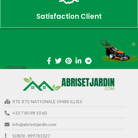
Satisfaction Client
RTE RTE NATIONALE 59480 ILLIES
+33 7 80 98 10 60
info@abrisetjardin.com
SIREN : 899761027