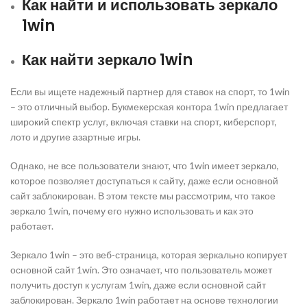
Как найти и использовать зеркало
1win
Как найти зеркало 1win
Если вы ищете надежный партнер для ставок на спорт, то 1win
– это отличный выбор. Букмекерская контора 1win предлагает
широкий спектр услуг, включая ставки на спорт, киберспорт,
лото и другие азартные игры.
Однако, не все пользователи знают, что 1win имеет зеркало,
которое позволяет доступаться к сайту, даже если основной
сайт заблокирован. В этом тексте мы рассмотрим, что такое
зеркало 1win, почему его нужно использовать и как это
работает.
Зеркало 1win – это веб-страница, которая зеркально копирует
основной сайт 1win. Это означает, что пользователь может
получить доступ к услугам 1win, даже если основной сайт
заблокирован. Зеркало 1win работает на основе технологии