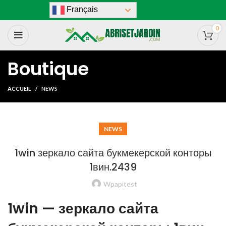
Français
0
Boutique
ACCUEIL
NEWS
NEWS
1win зеркало сайта букмекерской конторы
1вин.2439
Wpapitest
1win — зеркало сайта