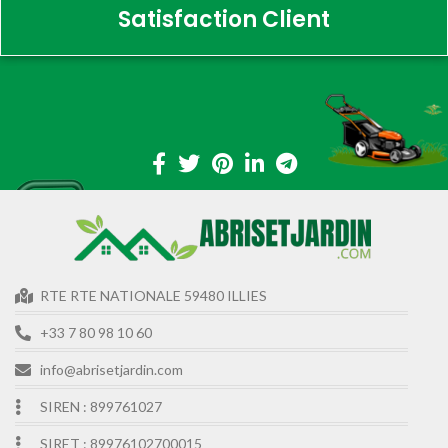
Satisfaction Client
RTE RTE NATIONALE 59480 ILLIES
+33 7 80 98 10 60
info@abrisetjardin.com
SIREN : 899761027
SIRET : 89976102700015