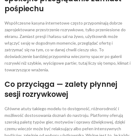
pośpiechu
Współczesne kasyna internetowe często przypominają dobrze
zaprojektowane przestrzenie rozrywkowe, tylko przeniesione do
ekranu. Zamiast presji i hałasu sal na żywo, użytkownik może
włączyć sesję w dogodnym momencie, przeglądać ofertę i
zatrzymać się na tym, co w danej chwili cieszy oko. To
doświadczenie bardziej przypomina wieczorny spacer po galerii
rozrywki niż szybkie, wyścigowe partie; tutaj liczy się tempo, klimat i
towarzyszące wrażenia.
Co przyciąga — zalety płynnej
sesji rozrywkowej
Główne atuty takiego modelu to dostępność, różnorodność i
możliwość dostosowania doznań do nastroju. Platformy oferują
szeroką paletę typów gier, motywów i oprawy dźwiękowej, dzięki
czemu wieczór może być relaksujący albo pełen intensywnych
bodźców, zależnie od wyboru użytkownika. Ważne jest to, że każdy