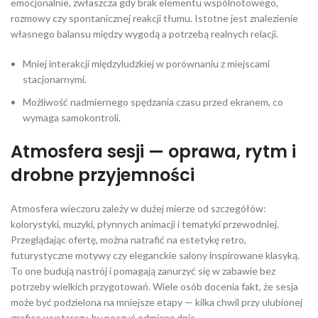
emocjonalnie, zwłaszcza gdy brak elementu wspólnotowego,
rozmowy czy spontanicznej reakcji tłumu. Istotne jest znalezienie
własnego balansu między wygodą a potrzebą realnych relacji.
Mniej interakcji międzyludzkiej w porównaniu z miejscami
stacjonarnymi.
Możliwość nadmiernego spędzania czasu przed ekranem, co
wymaga samokontroli.
Atmosfera sesji — oprawa, rytm i
drobne przyjemności
Atmosfera wieczoru zależy w dużej mierze od szczegółów:
kolorystyki, muzyki, płynnych animacji i tematyki przewodniej.
Przeglądając ofertę, można natrafić na estetykę retro,
futurystyczne motywy czy eleganckie salony inspirowane klasyką.
To one budują nastrój i pomagają zanurzyć się w zabawie bez
potrzeby wielkich przygotowań. Wiele osób docenia fakt, że sesja
może być podzielona na mniejsze etapy — kilka chwil przy ulubionej
grafice wystarczy, by poczuć odmianę dnia.