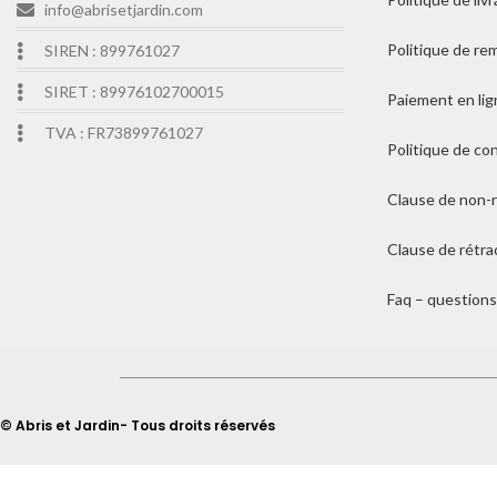
info@abrisetjardin.com
Politique de re
SIREN : 899761027
SIRET : 89976102700015
Paiement en lig
TVA : FR73899761027
Politique de con
Clause de non-r
Clause de rétra
Faq – question
© Abris et Jardin- Tous droits réservés