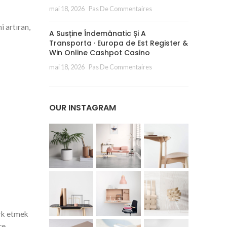
mai 18, 2026
Pas De Commentaires
i artıran,
A Susține Îndemânatic Și A
Transporta · Europa de Est Register &
Win Online Cashpot Casino
mai 18, 2026
Pas De Commentaires
OUR INSTAGRAM
ark etmek
çe