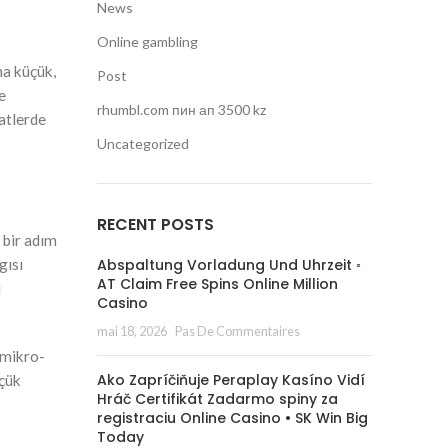
News
Online gambling
ha küçük,
Post
e
rhumbl.com пин ап 3500 kz
atlerde
Uncategorized
RECENT POSTS
 bir adım
gısı
Abspaltung Vorladung Und Uhrzeit ◦
AT Claim Free Spins Online Million
i
Casino
mai 18, 2026
Pas De Commentaires
k mikro-
Ako Zapríčiňuje Peraplay Kasíno Vidí
üçük
Hráč Certifikát Zadarmo spiny za
registraciu Online Casino • SK Win Big
Today