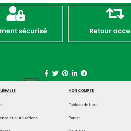
ment sécurisé
Retour acce
LÉGALES
MON COMPTE
es
Tableau de bord
nte et d’utilisations
Panier
raisons
Boutique