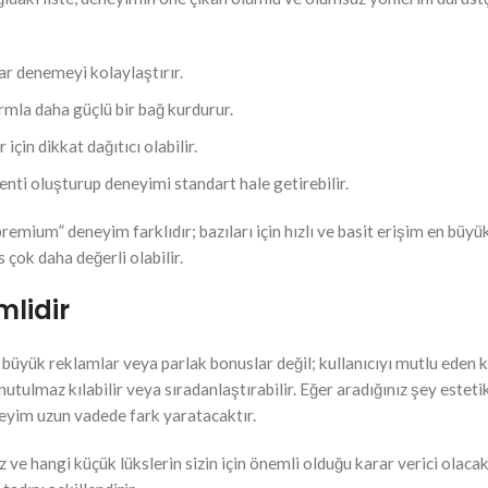
lar denemeyi kolaylaştırır.
ormla daha güçlü bir bağ kurdurur.
 için dikkat dağıtıcı olabilir.
enti oluşturup deneyimi standart hale getirebilir.
mium” deneyim farklıdır; bazıları için hızlı ve basit erişim en büyük
 çok daha değerli olabilir.
mlidir
a büyük reklamlar veya parlak bonuslar değil; kullanıcıyı mutlu eden
utulmaz kılabilir veya sıradanlaştırabilir. Eğer aradığınız şey esteti
eneyim uzun vadede fark yaratacaktır.
ve hangi küçük lükslerin sizin için önemli olduğu karar verici olacakt