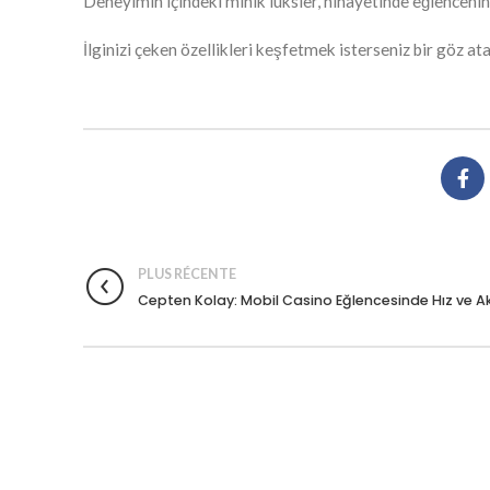
Deneyimin içindeki minik lüksler, nihayetinde eğlencenin t
İlginizi çeken özellikleri keşfetmek isterseniz bir göz at
PLUS RÉCENTE
Cepten Kolay: Mobil Casino Eğlencesinde Hız ve Akı