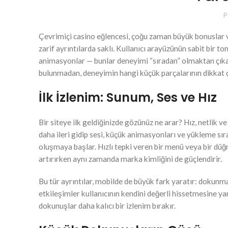
P
Çevrimiçi casino eğlencesi, çoğu zaman büyük bonuslar v
zarif ayrıntılarda saklı. Kullanıcı arayüzünün sabit bir t
animasyonlar — bunlar deneyimi “sıradan” olmaktan çıka
bulunmadan, deneyimin hangi küçük parçalarının dikkat 
İlk İzlenim: Sunum, Ses ve Hız
Bir siteye ilk geldiğinizde gözünüz ne arar? Hız, netlik v
daha ileri gidip sesi, küçük animasyonları ve yükleme sır
oluşmaya başlar. Hızlı tepki veren bir menü veya bir düğme
artırırken aynı zamanda marka kimliğini de güçlendirir.
Bu tür ayrıntılar, mobilde de büyük fark yaratır: dokunma 
etkileşimler kullanıcının kendini değerli hissetmesine y
dokunuşlar daha kalıcı bir izlenim bırakır.