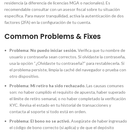
residencia (a diferencia de licencias MGA o nacionales). Es
recomendable consultar con un asesor fiscal sobre tu situación
específica. Para mayor tranquilidad, activa la autenticación de dos
factores (2FA) en la configuración de tu cuenta.
Common Problems & Fixes
Problema: No puedo iniciar sesión.
Verifica que tu nombre de
usuario y contraseña sean correctos. Si olvidaste la contraseña,
usa la opción “¿Olvidaste tu contraseña?” para restablecerla. Si
el problema persiste, limpia la caché del navegador o prueba con
otro dispositivo.
Problema: Mi retiro ha sido rechazado.
Las causas comunes
son: no haber cumplido el requisito de apuesta, haber superado
el límite de retiro semanal, o no haber completado la verificación
KYC. Revisa el estado en tu historial de transacciones y
contacta al soporte si todo está en orden.
Problema: El bono no se activó.
Asegúrate de haber ingresado
el código de bono correcto (si aplica) y de que el depósito