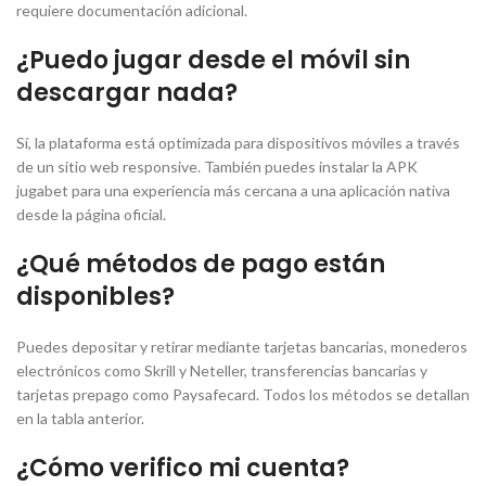
requiere documentación adicional.
¿Puedo jugar desde el móvil sin
descargar nada?
Sí, la plataforma está optimizada para dispositivos móviles a través
de un sitio web responsive. También puedes instalar la APK
jugabet para una experiencia más cercana a una aplicación nativa
desde la página oficial.
¿Qué métodos de pago están
disponibles?
Puedes depositar y retirar mediante tarjetas bancarias, monederos
electrónicos como Skrill y Neteller, transferencias bancarias y
tarjetas prepago como Paysafecard. Todos los métodos se detallan
en la tabla anterior.
¿Cómo verifico mi cuenta?