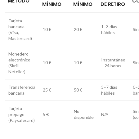
MÉTODO
CO
MÍNIMO
MÍNIMO
DE RETIRO
Tarjeta
bancaria
1–3 días
10 €
20 €
Sin
(Visa,
hábiles
Mastercard)
Monedero
electrónico
Instantáneo
10 €
10 €
Sin
(Skrill,
– 24 horas
Neteller)
Transferencia
3–7 días
0–
25 €
50 €
bancaria
hábiles
ba
Tarjeta
No
Sin
prepago
5 €
N/A
disponible
(so
(Paysafecard)