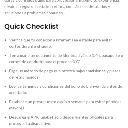
claras y consejos útiles para aprovechar al máximo tu experiencia,
desde el registro hasta los retiros, con cálculos detallados y
soluciones a problemas comunes.
Quick Checklist
Verifica que tu conexión a internet sea estable para evitar
cortes durante el juego.
Ten a mano un documento de identidad válido (DNI, pasaporte o
carnet de conducir) para el proceso KYC.
Elige un método de pago que ofrezca bajas comisiones y plazos
de retiro rápidos.
Lee los términos y condiciones del bono de bienvenida antes de
aceptarlo.
Establece un presupuesto diario o semanal para evitar pérdidas
mayores.
Descarga la APK jugabet solo desde fuentes oficiales para
proteger tu dispositivo.