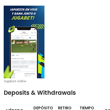
Jugabet online
Deposits & Withdrawals
DEPÓSITO
RETIRO
TIEMPO