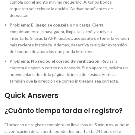
cumpla con el monto mínimo requerido. Algunos bonos
requieren seleccionar la opción “Activar bono” antes de
depositar.
Problema: El juego se congela o no carga.
Cierra
completamente el navegador, limpia la caché y vuelve a
intentarlo. Si usas la APK jugabet, asegúrate de tener la versión
más reciente instalada. Además, desactiva cualquier extensión
de bloqueo de anuncios que pueda interferir.
Problema: No recibo el correo de verificación.
Revisa la
carpeta de spam o correo no deseado. Si no aparece, solicita un
nuevo enlace desde la página de inicio de sesión. Verifica
también que la dirección de correo ingresada sea correcta.
Quick Answers
¿Cuánto tiempo tarda el registro?
El proceso de registro completo no lleva más de 5 minutos, aunque
la verificación de la cuenta puede demorar hasta 24 horas si se