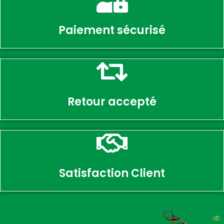
Paiement sécurisé
Retour accepté
Satisfaction Client