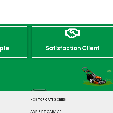
pté
Satisfaction Client
NOS TOP CATEGORIES
ABRIS ET GARAGE