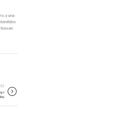
ro, y una
atendidos
e buscan
GÉS
y i
oku