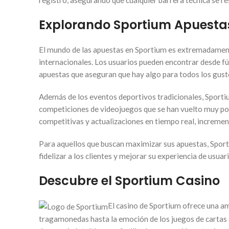
registro, asegurando que cualquier barrera técnica se re
Explorando Sportium Apuesta
El mundo de las apuestas en Sportium es extremadament
internacionales. Los usuarios pueden encontrar desde fút
apuestas que aseguran que hay algo para todos los gust
Además de los eventos deportivos tradicionales, Sporti
competiciones de videojuegos que se han vuelto muy pop
competitivas y actualizaciones en tiempo real, incremen
Para aquellos que buscan maximizar sus apuestas, Spor
fidelizar a los clientes y mejorar su experiencia de usuari
Descubre el Sportium Casino
El casino de Sportium ofrece una am
tragamonedas hasta la emoción de los juegos de cartas c