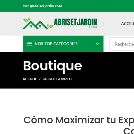
info@abrisetjardin.com
ACCEU
NOS TOP CATÉGORIES
Boutique
ACCUEIL
UNCATEGORIZED
Cómo Maximizar tu Exp
Ca