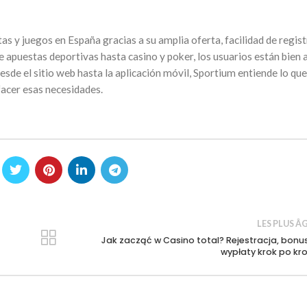
 y juegos en España gracias a su amplia oferta, facilidad de regist
 apuestas deportivas hasta casino y poker, los usuarios están bien 
sde el sitio web hasta la aplicación móvil, Sportium entiende lo qu
facer esas necesidades.
LES PLUS Â
Jak zacząć w Casino total? Rejestracja, bonus
wypłaty krok po kr