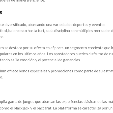
suelva de manera eficiente.
s
e diversificado, abarcando una variedad de deportes y eventos
bol, baloncesto hasta turf, cada disciplina con múltiples mercados 
os.
um se destaca por su oferta en eSports, un segmento creciente que 
ulares en los últimos años. Los apostadores pueden disfrutar de c
tando así la emoción y el potencial de ganancias.
tium ofrece bonos especiales y promociones como parte de su estra
o.
plia gama de juegos que abarcan las experiencias clásicas de las m
omo el blackjack y el baccarat. La plataforma se caracteriza por un