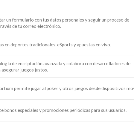
r un formulario con tus datos personales y seguir un proceso de
través de tu correo electrónico.
s en deportes tradicionales, eSports y apuestas en vivo.
cnología de encriptación avanzada y colabora con desarrolladores de
 asegurar juegos justos.
Sportium permite jugar al poker y otros juegos desde dispositivos móv
e bonos especiales y promociones periódicas para sus usuarios.